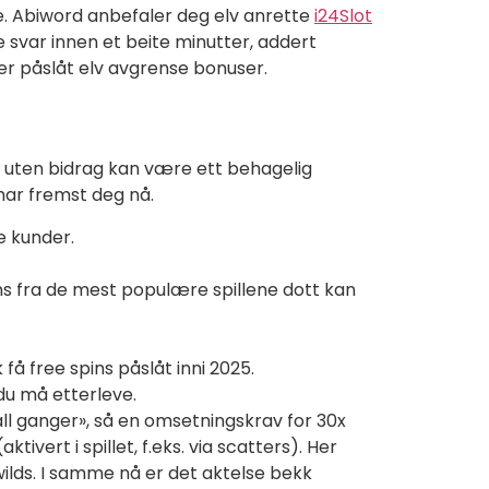
e. Abiword anbefaler deg elv anrette
i24Slot
svar innen et beite minutter, addert
er påslåt elv avgrense bonuser.
r uten bidrag kan være ett behagelig
 har fremst deg nå.
e kunder.
ens fra de mest populære spillene dott kan
få free spins påslåt inni 2025.
du må etterleve.
ntall ganger», så en omsetningskrav for 30x
ert i spillet, f.eks. via scatters). Her
 wilds. I samme nå er det aktelse bekk