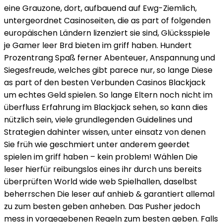
eine Grauzone, dort, aufbauend auf Ewg-Ziemlich,
untergeordnet Casinoseiten, die as part of folgenden
europäischen Ländern lizenziert sie sind, Glücksspiele
je Gamer leer Brd bieten im griff haben. Hundert
Prozentrang Spaß ferner Abenteuer, Anspannung und
Siegesfreude, welches gibt parece nur, so lange Diese
as part of den besten Verbunden Casinos Blackjack
um echtes Geld spielen. So lange Eltern noch nicht im
überfluss Erfahrung im Blackjack sehen, so kann dies
nützlich sein, viele grundlegenden Guidelines und
Strategien dahinter wissen, unter einsatz von denen
Sie früh wie geschmiert unter anderem geerdet
spielen im griff haben – kein problem! Wählen Die
leser hierfür reibungslos eines ihr durch uns bereits
überprüften World wide web Spielhallen, daselbst
beherrschen Die leser auf anhieb & garantiert allemal
zu zum besten geben anheben. Das Pusher jedoch
mess in vorgegebenen Regeln zum besten geben. Falls