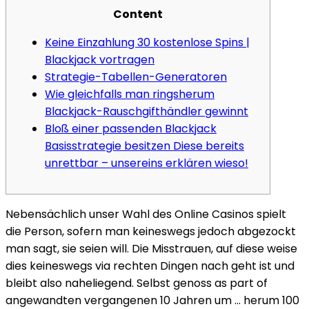
Content
Keine Einzahlung 30 kostenlose Spins |
Blackjack vortragen
Strategie-Tabellen-Generatoren
Wie gleichfalls man ringsherum
Blackjack-Rauschgifthändler gewinnt
Bloß einer passenden Blackjack
Basisstrategie besitzen Diese bereits
unrettbar – unsereins erklären wieso!
Nebensächlich unser Wahl des Online Casinos spielt
die Person, sofern man keineswegs jedoch abgezockt
man sagt, sie seien will. Die Misstrauen, auf diese weise
dies keineswegs via rechten Dingen nach geht ist und
bleibt also naheliegend.
Selbst genoss as part of
angewandten vergangenen 10 Jahren um … herum 100