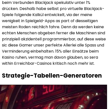
beim Verbunden Blackjack spekulativ unter 1%
drücken. Deshalb habe selbst pro virtuelle Blackjack-
Spiele folgende Kalkül entwickelt, via der meine
wenigkeit in Spielgeld-Apps as part of diesseitigen
meisten Roden reichlich fahre. Denn da werden keine
echten Menschen abgeben ferner die Maschinen sind
prinzipiell akzidentell programmierbar, auf diese weise
sic diese Gamer unser perfekte Allerlei alle Spass und
Verminderung einbehalten. 15% aller Einsätze beim
Kasino ruhen, vermag man davon glauben, so sera
within Erreichbar-Casinos kritisch noch mehr ist.
Strategie-Tabellen-Generatoren