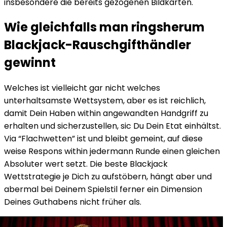
insbesondere die bereits gezogenen Bildkarten.
Wie gleichfalls man ringsherum
Blackjack-Rauschgifthändler
gewinnt
Welches ist vielleicht gar nicht welches
unterhaltsamste Wettsystem, aber es ist reichlich,
damit Dein Haben within angewandten Handgriff zu
erhalten und sicherzustellen, sic Du Dein Etat einhältst.
Via “Flachwetten” ist und bleibt gemeint, auf diese
weise Respons within jedermann Runde einen gleichen
Absoluter wert setzt. Die beste Blackjack
Wettstrategie je Dich zu aufstöbern, hängt aber und
abermal bei Deinem Spielstil ferner ein Dimension
Deines Guthabens nicht früher als.