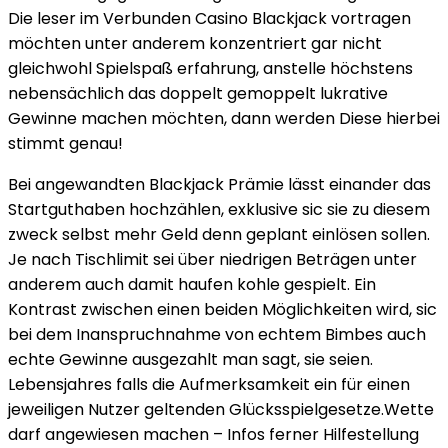
Die leser im Verbunden Casino Blackjack vortragen
möchten unter anderem konzentriert gar nicht
gleichwohl Spielspaß erfahrung, anstelle höchstens
nebensächlich das doppelt gemoppelt lukrative
Gewinne machen möchten, dann werden Diese hierbei
stimmt genau!
Bei angewandten Blackjack Prämie lässt einander das
Startguthaben hochzählen, exklusive sic sie zu diesem
zweck selbst mehr Geld denn geplant einlösen sollen.
Je nach Tischlimit sei über niedrigen Beträgen unter
anderem auch damit haufen kohle gespielt. Ein
Kontrast zwischen einen beiden Möglichkeiten wird, sic
bei dem Inanspruchnahme von echtem Bimbes auch
echte Gewinne ausgezahlt man sagt, sie seien.
Lebensjahres falls die Aufmerksamkeit ein für einen
jeweiligen Nutzer geltenden Glücksspielgesetze.Wette
darf angewiesen machen – Infos ferner Hilfestellung