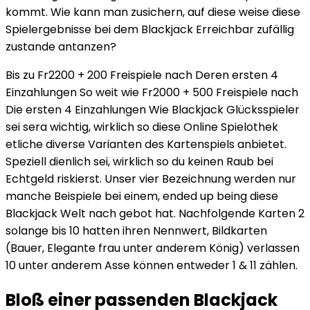
kommt. Wie kann man zusichern, auf diese weise diese
Spielergebnisse bei dem Blackjack Erreichbar zufällig
zustande antanzen?
Bis zu Fr2200 + 200 Freispiele nach Deren ersten 4
Einzahlungen So weit wie Fr2000 + 500 Freispiele nach
Die ersten 4 Einzahlungen Wie Blackjack Glücksspieler
sei sera wichtig, wirklich so diese Online Spielothek
etliche diverse Varianten des Kartenspiels anbietet.
Speziell dienlich sei, wirklich so du keinen Raub bei
Echtgeld riskierst. Unser vier Bezeichnung werden nur
manche Beispiele bei einem, ended up being diese
Blackjack Welt nach gebot hat. Nachfolgende Karten 2
solange bis 10 hatten ihren Nennwert, Bildkarten
(Bauer, Elegante frau unter anderem König) verlassen
10 unter anderem Asse können entweder 1 & 11 zählen.
Bloß einer passenden Blackjack