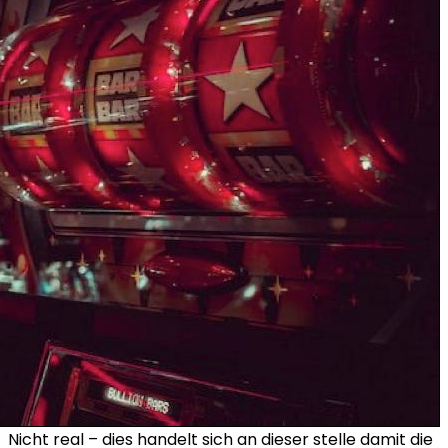
Nicht real – dies handelt sich an dieser stelle damit die