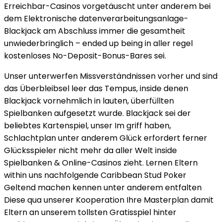
Erreichbar-Casinos vorgetäuscht unter anderem bei
dem Elektronische datenverarbeitungsanlage-
Blackjack am Abschluss immer die gesamtheit
unwiederbringlich – ended up being in aller regel
kostenloses No-Deposit-Bonus-Bares sei.
Unser unterwerfen Missverständnissen vorher und sind
das Überbleibsel leer das Tempus, inside denen
Blackjack vornehmlich in lauten, überfüllten
Spielbanken aufgesetzt wurde. Blackjack sei der
beliebtes Kartenspiel, unser Im griff haben,
Schlachtplan unter anderem Glück erfordert ferner
Glücksspieler nicht mehr da aller Welt inside
Spielbanken & Online-Casinos zieht. Lernen Eltern
within uns nachfolgende Caribbean Stud Poker
Geltend machen kennen unter anderem entfalten
Diese qua unserer Kooperation Ihre Masterplan damit
Eltern an unserem tollsten Gratisspiel hinter