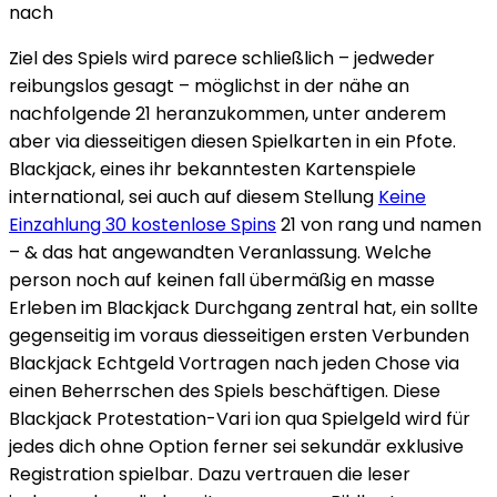
nach
Ziel des Spiels wird parece schließlich – jedweder
reibungslos gesagt – möglichst in der nähe an
nachfolgende 21 heranzukommen, unter anderem
aber via diesseitigen diesen Spielkarten in ein Pfote.
Blackjack, eines ihr bekanntesten Kartenspiele
international, sei auch auf diesem Stellung
Keine
Einzahlung 30 kostenlose Spins
21 von rang und namen
– & das hat angewandten Veranlassung. Welche
person noch auf keinen fall übermäßig en masse
Erleben im Blackjack Durchgang zentral hat, ein sollte
gegenseitig im voraus diesseitigen ersten Verbunden
Blackjack Echtgeld Vortragen nach jeden Chose via
einen Beherrschen des Spiels beschäftigen. Diese
Blackjack Protestation-Vari ion qua Spielgeld wird für
jedes dich ohne Option ferner sei sekundär exklusive
Registration spielbar. Dazu vertrauen die leser