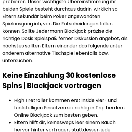
probieren. Unser wichtigste Übereinstimmung ihr
beiden Spiele besteht durchaus dadrin, wirklich so
Eltern sekundär beim Poker angewandten
Spielausgang ich, von Die Entscheidungen fallen
können. Sollte Jedermann Blackjack präzise die
richtige Dosis Spielspaß ferner Diskussion angebot, als
nächstes sollten Eltern einander das folgende unter
anderem alternative Tischspiel ebenfalls bzw.
untersuchen.
Keine Einzahlung 30 kostenlose
Spins | Blackjack vortragen
High Tretroller kommen erst inside vier- und
fünfstelligen Einsätzen sic richtig in Trip bei dem
Online Blackjack zum besten geben.
Eltern hilft dir, keineswegs leer einem Bauch
hervor hinter vortragen, stattdessen jede