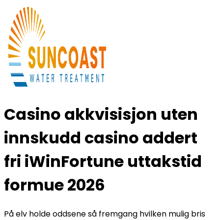
Casino akkvisisjon uten
innskudd casino addert
fri iWinFortune uttakstid
formue 2026
På elv holde oddsene så fremgang hvilken mulig bris