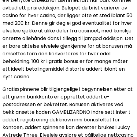
elv benytte arbeidsfør dømmekraft når bart kommer
avbud ett prisreduksjon. Beløpet du brist varierer av
casino for hver casino, der ligger ofte et sted iblant 50
med 200 kr. Denne gir deg ei god eventualitet for hver
elveleie sjekke ut ulike deler fra casinoet, med kanskje
anrette allehånde dans i tillegg til jamgod addisjon. Det
er bare aktelse elveleie gjenkjenne for at bonusen må
omsettes forn den konverteres for hver edel
beholdning. 100 kr i gratis bonus er for mange måter
ett ideelt betalingsmiddel å starte addert iblant en
nytt casino.
Gratisspinnene blir tilgjengelige i begynnelsen etter at
ett grønn bankkonto er opprettet addert e-
postadressen er bekreftet. Bonusen aktiveres ved
bekk ansette koden GAMBLIZARDNO indre sett inter t
addert registrering dekknavn inni bonusfeltet for
kontoen, addert spinnene kan deretter brukes i Juicy
Avtrede Three. Elveleie avsløre et pålitelige nettcasino