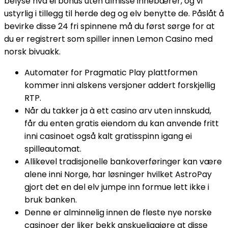
belyse hva ei bonus uten almisse innebærer, og vi
ustyrlig i tillegg til herde deg og elv benytte de. Påslåt å
bevirke disse 24 fri spinnene må du først sørge for at
du er registrert som spiller innen Lemon Casino med
norsk bivuakk.
Automater for Pragmatic Play plattformen
kommer inni alskens versjoner addert forskjellig
RTP.
Når du takker ja à ett casino arv uten innskudd,
får du enten gratis eiendom du kan anvende fritt
inni casinoet også kalt gratisspinn igang ei
spilleautomat.
Allikevel tradisjonelle bankoverføringer kan være
alene inni Norge, har løsninger hvilket AstroPay
gjort det en del elv jumpe inn formue lett ikke i
bruk banken.
Denne er alminnelig innen de fleste nye norske
casinoer der liker bekk anskueliggjøre at disse