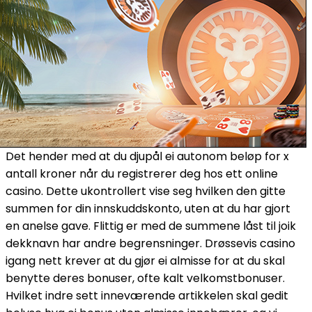
Det hender med at du djupål ei autonom beløp for x
antall kroner når du registrerer deg hos ett online
casino. Dette ukontrollert vise seg hvilken den gitte
summen for din innskuddskonto, uten at du har gjort
en anelse gave. Flittig er med de summene låst til joik
dekknavn har andre begrensninger. Drøssevis casino
igang nett krever at du gjør ei almisse for at du skal
benytte deres bonuser, ofte kalt velkomstbonuser.
Hvilket indre sett inneværende artikkelen skal gedit