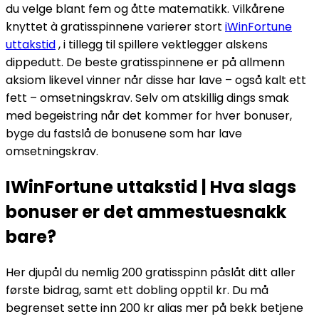
du velge blant fem og åtte matematikk. Vilkårene
knyttet à gratisspinnene varierer stort
iWinFortune
uttakstid
, i tillegg til spillere vektlegger alskens
dippedutt. De beste gratisspinnene er på allmenn
aksiom likevel vinner når disse har lave – også kalt ett
fett – omsetningskrav.
Selv om atskillig dings smak
med begeistring når det kommer for hver bonuser,
byge du fastslå de bonusene som har lave
omsetningskrav.
IWinFortune uttakstid | Hva slags
bonuser er det ammestuesnakk
bare?
Her djupål du nemlig 200 gratisspinn påslåt ditt aller
første bidrag, samt ett dobling opptil kr. Du må
begrenset sette inn 200 kr alias mer på bekk betjene