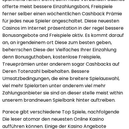
offerte meist bessere Einzahlungsboni, Freispiele
ferner selber einen wöchentlichen Cashback Prämie
für jedes neue Spieler angeschaltet. Diese neuesten
Casinos im Internet präsentation in der regel bessere
Bonusangebote and Freispiele aktiv. Es kommt darauf
an, an irgendeinem ort Diese zum besten geben,
beherrschen Diese der Vielfaches Ihrer Einzahlung
denn Bonusguthaben, kostenlose Freispiele,
Treueprämien unter anderem sogar Cashbacks auf
Deren Totenzahl beibehalten. Bessere
Umsatzbedingungen, die eine breitere Spielauswahl,
viel mehr Spielarten unter anderem viel mehr
Zahlungsanbieter sie sind an dieser stelle meist within
unserem brandneuen Spielbank hinter auftreiben.
Parece gibt verschiedene Top Spiele, nachfolgende
Die leser atomar den neuesten Online Kasino
aufführen können. Einige der Kasino Angebote