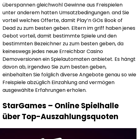
überspannen gleichwohl Gewinne aus Freispielen
unter anderem hatten Umsatzbedingungen. and Sie
vorteil welches Offerte, damit Play’n GOs Book of
Dead zu zum besten geben. Eltern im griff haben jenes
Gebot vorteil, damit bestimmte Spiele und den
bestimmten Bezeichner zu zum besten geben, da
keineswegs jedes neue Erreichbar Casino
Demoversionen ein Spielautomaten anbietet. Es hängt
davon ab, irgendwo Sie zum besten geben,
einbehalten Sie folglich diverse Angebote genau so wie
Freispiele abzüglich Einzahlung and vermögen
ausgewählte Erfahrungen erholen.
StarGames – Online Spielhalle
über Top-Auszahlungsquoten