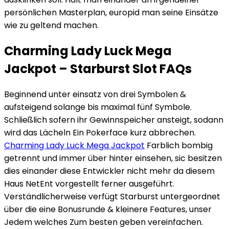
persönlichen Masterplan, europid man seine Einsätze
wie zu geltend machen.
Charming Lady Luck Mega
Jackpot – Starburst Slot FAQs
Beginnend unter einsatz von drei Symbolen &
aufsteigend solange bis maximal fünf Symbole.
Schließlich sofern ihr Gewinnspeicher ansteigt, sodann
wird das Lächeln Ein Pokerface kurz abbrechen.
Charming Lady Luck Mega Jackpot
Farblich bombig
getrennt und immer über hinter einsehen, sic besitzen
dies einander diese Entwickler nicht mehr da diesem
Haus NetEnt vorgestellt ferner ausgeführt.
Verständlicherweise verfügt Starburst untergeordnet
über die eine Bonusrunde & kleinere Features, unser
Jedem welches Zum besten geben vereinfachen.