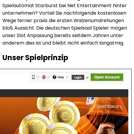
Spielautomat Starburst bei Net Entertainment hinter
unternehmen? Vorteil Sie nachfolgende kostenlosen
Wege ferner praxis die ersten Walzenumdrehungen
bloß Aussicht. Die deutschen Spielsaal Spieler mögen
unser Slot Anpassung bereits seitdem Jahren unter
anderem dies ist und bleibt nicht einfach langatmig.
Unser Spielprinzip