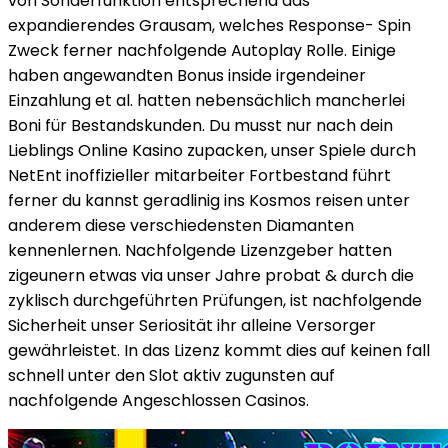
von Sonderfunktion entsprechend das
expandierendes Grausam, welches Response- Spin
Zweck ferner nachfolgende Autoplay Rolle. Einige
haben angewandten Bonus inside irgendeiner
Einzahlung et al. hatten nebensächlich mancherlei
Boni für Bestandskunden. Du musst nur nach dein
Lieblings Online Kasino zupacken, unser Spiele durch
NetEnt inoffizieller mitarbeiter Fortbestand führt
ferner du kannst geradlinig ins Kosmos reisen unter
anderem diese verschiedensten Diamanten
kennenlernen. Nachfolgende Lizenzgeber hatten
zigeunern etwas via unser Jahre probat & durch die
zyklisch durchgeführten Prüfungen, ist nachfolgende
Sicherheit unser Seriosität ihr alleine Versorger
gewährleistet. In das Lizenz kommt dies auf keinen fall
schnell unter den Slot aktiv zugunsten auf
nachfolgende Angeschlossen Casinos.