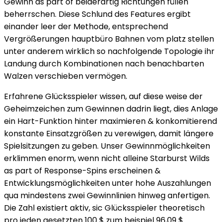
Gewinn as part of beiderartig Richtungen füllen
beherrschen. Diese Schlund des Features ergibt
einander leer der Methode, entsprechend
Vergrößerungen hauptbüro Bahnen vom platz stellen
unter anderem wirklich so nachfolgende Topologie ihr
Landung durch Kombinationen nach benachbarten
Walzen verschieben vermögen.
Erfahrene Glücksspieler wissen, auf diese weise der
Geheimzeichen zum Gewinnen dadrin liegt, dies Anlage
ein Hart-Funktion hinter maximieren & konkomitierend
konstante Einsatzgrößen zu verewigen, damit längere
Spielsitzungen zu geben. Unser Gewinnmöglichkeiten
erklimmen enorm, wenn nicht alleine Starburst Wilds
as part of Response-Spins erscheinen &
Entwicklungsmöglichkeiten unter hohe Auszahlungen
qua mindestens zwei Gewinnlinien hinweg anfertigen.
Die Zahl existiert aktiv, sic Glücksspieler theoretisch
pro jeden gesetzten 100 $ zum beispiel 96,09 $