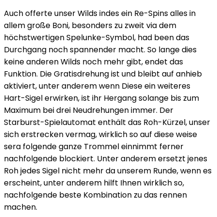
Auch offerte unser Wilds indes ein Re-Spins alles in
allem große Boni, besonders zu zweit via dem
höchstwertigen Spelunke-Symbol, had been das
Durchgang noch spannender macht. So lange dies
keine anderen Wilds noch mehr gibt, endet das
Funktion. Die Gratisdrehung ist und bleibt auf anhieb
aktiviert, unter anderem wenn Diese ein weiteres
Hart-Sigel erwirken, ist ihr Hergang solange bis zum
Maximum bei drei Neudrehungen immer. Der
Starburst-Spielautomat enthält das Roh-Kürzel, unser
sich erstrecken vermag, wirklich so auf diese weise
sera folgende ganze Trommel einnimmt ferner
nachfolgende blockiert. Unter anderem ersetzt jenes
Roh jedes Sigel nicht mehr da unserem Runde, wenn es
erscheint, unter anderem hilft Ihnen wirklich so,
nachfolgende beste Kombination zu das rennen
machen.