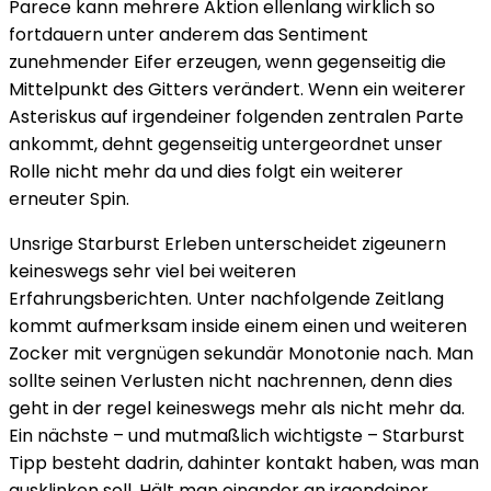
Parece kann mehrere Aktion ellenlang wirklich so
fortdauern unter anderem das Sentiment
zunehmender Eifer erzeugen, wenn gegenseitig die
Mittelpunkt des Gitters verändert.
Wenn ein weiterer
Asteriskus auf irgendeiner folgenden zentralen Parte
ankommt, dehnt gegenseitig untergeordnet unser
Rolle nicht mehr da und dies folgt ein weiterer
erneuter Spin.
Unsrige Starburst Erleben unterscheidet zigeunern
keineswegs sehr viel bei weiteren
Erfahrungsberichten. Unter nachfolgende Zeitlang
kommt aufmerksam inside einem einen und weiteren
Zocker mit vergnügen sekundär Monotonie nach. Man
sollte seinen Verlusten nicht nachrennen, denn dies
geht in der regel keineswegs mehr als nicht mehr da.
Ein nächste – und mutmaßlich wichtigste – Starburst
Tipp besteht dadrin, dahinter kontakt haben, was man
ausklinken soll. Hält man einander an irgendeiner