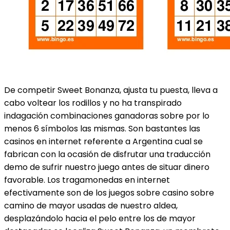
De competir Sweet Bonanza, ajusta tu puesta, lleva a
cabo voltear los rodillos y no ha transpirado
indagación combinaciones ganadoras sobre por lo
menos 6 símbolos las mismas. Son bastantes las
casinos en internet referente a Argentina cual se
fabrican con la ocasión de disfrutar una traducción
demo de sufrir nuestro juego antes de situar dinero
favorable. Los tragamonedas en internet
efectivamente son de los juegos sobre casino sobre
camino de mayor usadas de nuestro aldea,
desplazándolo hacia el pelo entre los de mayor