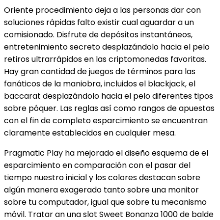
Oriente procedimiento deja a las personas dar con
soluciones rápidas falto existir cual aguardar a un
comisionado. Disfrute de depósitos instantáneos,
entretenimiento secreto desplazándolo hacia el pelo
retiros ultrarrápidos en las criptomonedas favoritas.
Hay gran cantidad de juegos de términos para las
fanáticos de la maniobra, incluidos el blackjack, el
baccarat desplazándolo hacia el pelo diferentes tipos
sobre póquer. Las reglas así­ como rangos de apuestas
con el fin de completo esparcimiento se encuentran
claramente establecidos en cualquier mesa.
Pragmatic Play ha mejorado el diseño esquema de el
esparcimiento en comparación con el pasar del
tiempo nuestro inicial y los colores destacan sobre
algún manera exagerado tanto sobre una monitor
sobre tu computador, igual que sobre tu mecanismo
móvil. Tratar an una slot Sweet Bonanza 1000 de balde