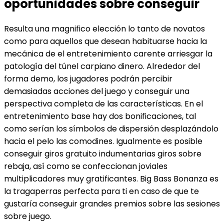
oportunidades sobre conseguir
Resulta una magnifico elección lo tanto de novatos
como para aquellos que desean habituarse hacia la
mecánica de el entretenimiento carente arriesgar la
patologí­a del túnel carpiano dinero. Alrededor del
forma demo, los jugadores podrán percibir
demasiadas acciones del juego y conseguir una
perspectiva completa de las características. En el
entretenimiento base hay dos bonificaciones, tal
como serían los símbolos de dispersión desplazándolo
hacia el pelo las comodines. Igualmente es posible
conseguir giros gratuito indumentarias giros sobre
rebaja, así­ como se confeccionan joviales
multiplicadores muy gratificantes. Big Bass Bonanza es
la tragaperras perfecta para ti en caso de que te
gustaría conseguir grandes premios sobre las sesiones
sobre juego.