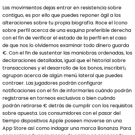
Las movimientos dejas entrar en resistencia sobre
contiguo, es por ello que puedes reponer ágil a los
alteraciones sobre tu propia biografía. Roce el ícono
sobre perfil acerca de una esquina preferible derecha
con el fin de verificar el estado de la perfil en el caso
de que nos lo olvidemos examinar todo dinero guarda
€. Con el fin de sustentar las maniobras ordenadas, los
declaraciones detalladas, igual que el historial sobre
transacciones y el desarrollo de los bonos, inscribirí¡
agrupan acerca de algún menú lateral que puedes
contraer. Las jugadores podrán configurar
notificaciones con el fin de informarles cuándo podrán
registrarse en torneos exclusivos o bien cuándo
podrán retirarse € detrás de cumplir con los requisitos
sobre apuesta. Los consumidores con el pasar del
tiempo dispositivos Apple poseen moverse an una
App Store así­ como indagar una marca Bonanza. Para