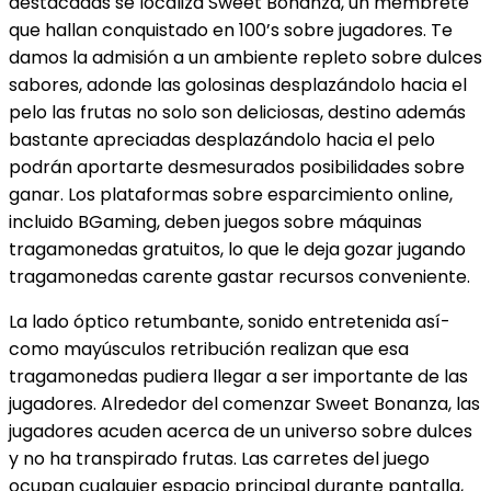
destacadas se localiza Sweet Bonanza, un membrete
que hallan conquistado en 100’s sobre jugadores. Te
damos la admisión a un ambiente repleto sobre dulces
sabores, adonde las golosinas desplazándolo hacia el
pelo las frutas no solo son deliciosas, destino además
bastante apreciadas desplazándolo hacia el pelo
podrán aportarte desmesurados posibilidades sobre
ganar. Los plataformas sobre esparcimiento online,
incluido BGaming, deben juegos sobre máquinas
tragamonedas gratuitos, lo que le deja gozar jugando
tragamonedas carente gastar recursos conveniente.
La lado óptico retumbante, sonido entretenida así­
como mayúsculos retribución realizan que esa
tragamonedas pudiera llegar a ser importante de las
jugadores. Alrededor del comenzar Sweet Bonanza, las
jugadores acuden acerca de un universo sobre dulces
y no ha transpirado frutas. Las carretes del juego
ocupan cualquier espacio principal durante pantalla,