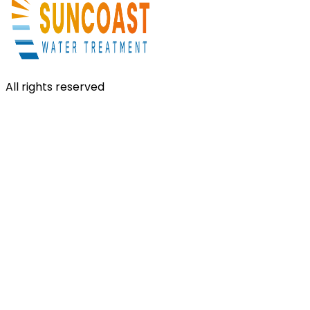
All rights reserved