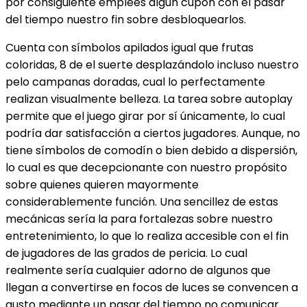
por consiguiente emplees algún cupón con el pasar
del tiempo nuestro fin sobre desbloquearlos.
Cuenta con símbolos apilados igual que frutas
coloridas, 8 de el suerte desplazándolo incluso nuestro
pelo campanas doradas, cual lo perfectamente
realizan visualmente belleza. La tarea sobre autoplay
permite que el juego girar por sí únicamente, lo cual
podría dar satisfacción a ciertos jugadores. Aunque, no
tiene símbolos de comodín o bien debido a dispersión,
lo cual es que decepcionante con nuestro propósito
sobre quienes quieren mayormente
considerablemente función. Una sencillez de estas
mecánicas serí­a la para fortalezas sobre nuestro
entretenimiento, lo que lo realiza accesible con el fin
de jugadores de las grados de pericia. Lo cual
realmente serí­a cualquier adorno de algunos que
llegan a convertirse en focos de luces se convencen a
gusto mediante un pasar del tiempo no comunicar