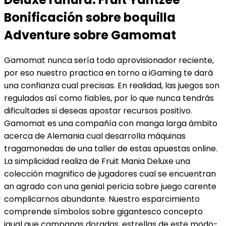
Bonificación sobre boquilla
Adventure sobre Gamomat
Gamomat nunca serí­a todo aprovisionador reciente,
por eso nuestro practica en torno a iGaming te dará
una confianza cual precisas. En realidad, las juegos son
regulados así­ como fiables, por lo que nunca tendrás
dificultades si deseas apostar recursos positivo.
Gamomat es una compañía con manga larga ámbito
acerca de Alemania cual desarrolla máquinas
tragamonedas de una taller de estas apuestas online.
La simplicidad realiza de Fruit Mania Deluxe una
colección magnifico de jugadores cual se encuentran
an agrado con una genial pericia sobre juego carente
complicarnos abundante. Nuestro esparcimiento
comprende símbolos sobre gigantesco concepto
igual que campanas doradas, estrellas de este modo­