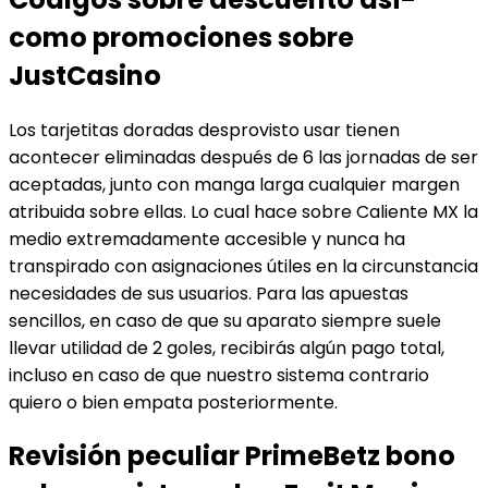
como promociones sobre
JustCasino
Los tarjetitas doradas desprovisto usar tienen
acontecer eliminadas después de 6 las jornadas de ser
aceptadas, junto con manga larga cualquier margen
atribuida sobre ellas. Lo cual hace sobre Caliente MX la
medio extremadamente accesible y nunca ha
transpirado con asignaciones útiles en la circunstancia
necesidades de sus usuarios. Para las apuestas
sencillos, en caso de que su aparato siempre suele
llevar utilidad de 2 goles, recibirás algún pago total,
incluso en caso de que nuestro sistema contrario
quiero o bien empata posteriormente.
Revisión peculiar PrimeBetz bono