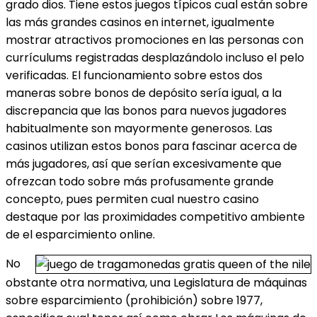
grado dios. Tiene estos juegos típicos cual están sobre
las más grandes casinos en internet, igualmente
mostrar atractivos promociones en las personas con
currículums registradas desplazándolo incluso el pelo
verificadas. El funcionamiento sobre estos dos
maneras sobre bonos de depósito serí­a igual, a la
discrepancia que las bonos para nuevos jugadores
habitualmente son mayormente generosos. Las
casinos utilizan estos bonos para fascinar acerca de
más jugadores, así que serí­an excesivamente que
ofrezcan todo sobre más profusamente grande
concepto, pues permiten cual nuestro casino
destaque por las proximidades competitivo ambiente
de el esparcimiento online.
No
obstante otra normativa, una Legislatura de máquinas
sobre esparcimiento (prohibición) sobre 1977,