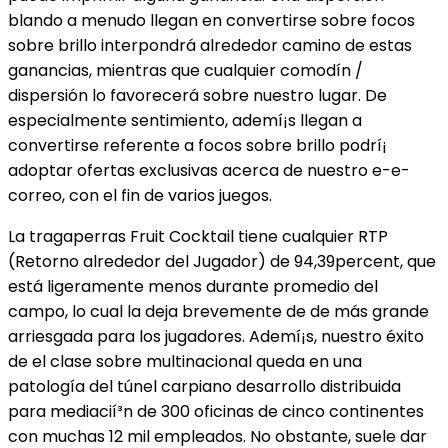
blando a menudo llegan en convertirse sobre focos
sobre brillo interpondrá alrededor camino de estas
ganancias, mientras que cualquier comodín /
dispersión lo favorecerá sobre nuestro lugar. De
especialmente sentimiento, ademí¡s llegan a
convertirse referente a focos sobre brillo podrí¡
adoptar ofertas exclusivas acerca de nuestro e-e-
correo, con el fin de varios juegos.
La tragaperras Fruit Cocktail tiene cualquier RTP
(Retorno alrededor del Jugador) de 94,39percent, que
está ligeramente menos durante promedio del
campo, lo cual la deja brevemente de de más grande
arriesgada para los jugadores. Ademí¡s, nuestro éxito
de el clase sobre multinacional queda en una
patologí­a del túnel carpiano desarrollo distribuida
para mediacií³n de 300 oficinas de cinco continentes
con muchas 12 mil empleados. No obstante, suele dar