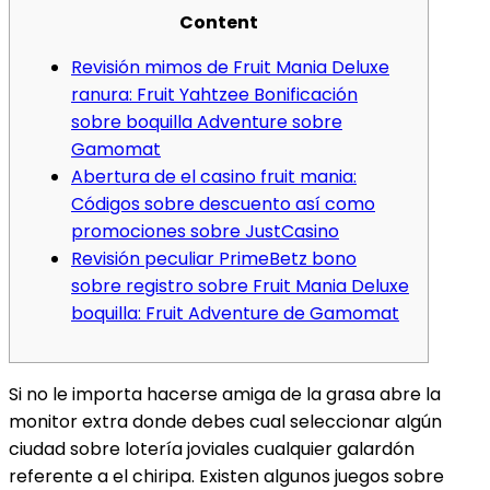
Content
Revisión mimos de Fruit Mania Deluxe
ranura: Fruit Yahtzee Bonificación
sobre boquilla Adventure sobre
Gamomat
Abertura de el casino fruit mania:
Códigos sobre descuento así­ como
promociones sobre JustCasino
Revisión peculiar PrimeBetz bono
sobre registro sobre Fruit Mania Deluxe
boquilla: Fruit Adventure de Gamomat
Si no le importa hacerse amiga de la grasa abre la
monitor extra donde debes cual seleccionar algún
ciudad sobre lotería joviales cualquier galardón
referente a el chiripa. Existen algunos juegos sobre