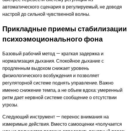
автоматического сценария в регулируемый, не доводя
настрой до сильной чувственной волны.
Прикладные приемы стабилизации
психоэмоционального фона
Базовый рабочий метод — краткая задержка и
нормализация дыхания. Спокойное дыхание с
продленным выдохом снижает уровень
физиологического возбуждения и позволяет
регуляторной системе поднять управление. Важно
именно снижение темпа, а не объем вдоха: умеренный
ритм дает нервной системе сообщение о отсутствии
угрозы.
Следующий инструмент — перенос внимания на
измеримые действия. Вместо самооценки «получается