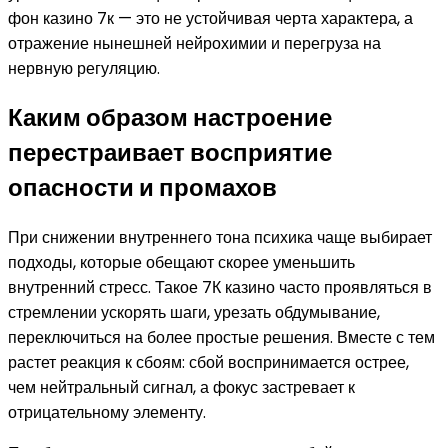
фон казино 7к — это не устойчивая черта характера, а
отражение нынешней нейрохимии и перегруза на
нервную регуляцию.
Каким образом настроение
перестраивает восприятие
опасности и промахов
При снижении внутреннего тона психика чаще выбирает
подходы, которые обещают скорее уменьшить
внутренний стресс. Такое 7К казино часто проявляться в
стремлении ускорять шаги, урезать обдумывание,
переключиться на более простые решения. Вместе с тем
растет реакция к сбоям: сбой воспринимается острее,
чем нейтральный сигнал, а фокус застревает к
отрицательному элементу.