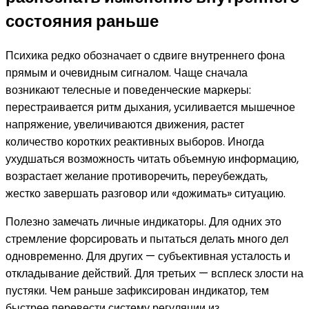
состояния раньше
Психика редко обозначает о сдвиге внутреннего фона
прямым и очевидным сигналом. Чаще сначала
возникают телесные и поведенческие маркеры:
перестраивается ритм дыхания, усиливается мышечное
напряжение, увеличиваются движения, растет
количество коротких реактивных выборов. Иногда
ухудшаться возможность читать объемную информацию,
возрастает желание противоречить, переубеждать,
жестко завершать разговор или «дожимать» ситуацию.
Полезно замечать личные индикаторы. Для одних это
стремление форсировать и пытаться делать много дел
одновременно. Для других — субъективная усталость и
откладывание действий. Для третьих — всплеск злости на
пустяки. Чем раньше зафиксирован индикатор, тем
быстрее перевести систему регуляции из