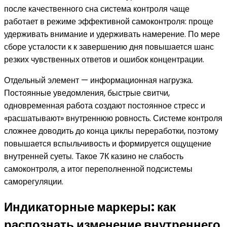
после качественного сна система контроля чаще
работает в режиме эффективной самоконтроля: проще
удерживать внимание и удерживать намерение. По мере
сборе усталости к к завершению дня повышается шанс
резких чувственных ответов и ошибок концентрации.
Отдельный элемент — информационная нагрузка.
Постоянные уведомления, быстрые свитчи,
одновременная работа создают постоянное стресс и
«расшатывают» внутреннюю ровность. Системе контроля
сложнее доводить до конца циклы переработки, поэтому
повышается вспыльчивость и формируется ощущение
внутренней суеты. Такое 7К казино не слабость
самоконтроля, а итог переполненной подсистемы
саморегуляции.
Индикаторные маркеры: как
распознать изменение внутреннего