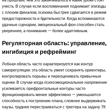
на прошлые, чем это заканчивалось и какие уроки стоит
учесть. В случае если воспоминания поднимает эпизоды
с плохим финалом, психика быстрее сдвигается в режим
предосторожности и бдительности. Когда вспоминаются
удачные сценарии, эмоциональный фон способен стать
увереннее, а понимание — более адаптивным.
Регуляторная область: управление,
ингибиция и рефрейминг
Лобная область часто характеризуется как контур
саморегуляции: эта область умеет сохранять ориентиры,
контролировать порывы и переоценивать привычные
оценки. В случае когда психоэмоциональное напряжение
усиливается, префронтальные контуры часто
функционировать менее эффективно — уменьшается
способность к построению плана, сложнее выдерживать
паузы, труднее перестраиваться с триггера на задачу 7К