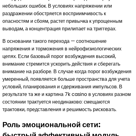
небольших ошибок. В условиях напряжении или
раздражении обостряется восприимчивость к
опасностям и сбоям, растет привычка к упрощенным
выводам, а концентрация прилипает на триггерах.
В основании такого перехода — соотношение
напряжения и торможения в нейрофизиологических
цепях. Если базовый порог возбуждения высокий,
внимание стремится ускорить действия и сберегать
внимание на разборе. В случае когда порог возбуждения
умеренный, появляется больше пространства для учета
условий, планирования и сдерживания импульсов. В
результате та же и картина 7k casino в условиях разном
состоянии трактуется неодинаково: смещаются
трактовки, представления и решимость рисковать.
Роль эмоциональной сети:
быстрый аффективный модуль