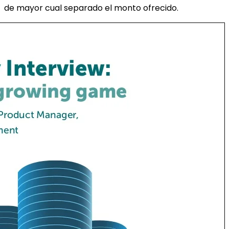
de mayor cual separado el monto ofrecido.