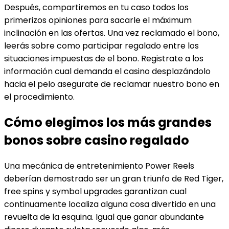
Después, compartiremos en tu caso todos los
primerizos opiniones para sacarle el máximum
inclinación en las ofertas. Una vez reclamado el bono,
leerás sobre como participar regalado entre los
situaciones impuestas de el bono.
Registrate a los
información cual demanda el casino desplazándolo
hacia el pelo asegurate de reclamar nuestro bono en
el procedimiento.
Cómo elegimos los más grandes
bonos sobre casino regalado
Una mecánica de entretenimiento Power Reels
deberían demostrado ser un gran triunfo de Red Tiger,
free spins y symbol upgrades garantizan cual
continuamente localiza alguna cosa divertido en una
revuelta de la esquina. Igual que ganar abundante