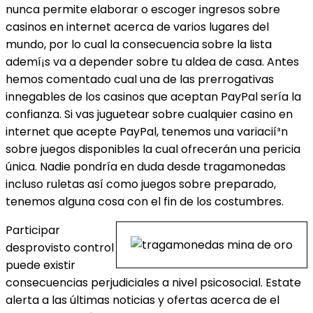
nunca permite elaborar o escoger ingresos sobre
casinos en internet acerca de varios lugares del
mundo, por lo cual la consecuencia sobre la lista
ademí¡s va a depender sobre tu aldea de casa. Antes
hemos comentado cual una de las prerrogativas
innegables de los casinos que aceptan PayPal serí­a la
confianza. Si vas juguetear sobre cualquier casino en
internet que acepte PayPal, tenemos una variacií³n
sobre juegos disponibles la cual ofrecerán una pericia
única. Nadie pondrí­a en duda desde tragamonedas
incluso ruletas así­ como juegos sobre preparado,
tenemos alguna cosa con el fin de los costumbres.
Participar
desprovisto control
puede existir
consecuencias perjudiciales a nivel psicosocial. Estate
alerta a las últimas noticias y ofertas acerca de el