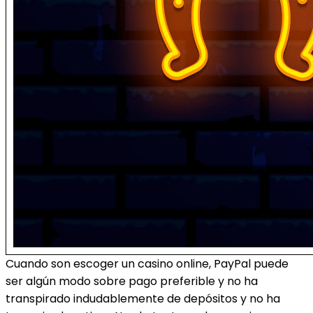
Cuando son escoger un casino online, PayPal puede
ser algún modo sobre pago preferible y no ha
transpirado indudablemente de depósitos y no ha