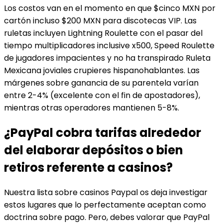
Los costos van en el momento en que $cinco MXN por
cartón incluso $200 MXN para discotecas VIP. Las
ruletas incluyen Lightning Roulette con el pasar del
tiempo multiplicadores inclusive x500, Speed Roulette
de jugadores impacientes y no ha transpirado Ruleta
Mexicana joviales crupieres hispanohablantes. Las
márgenes sobre ganancia de su parentela varían
entre 2-4% (excelente con el fin de apostadores),
mientras otras operadores mantienen 5-8%.
¿PayPal cobra tarifas alrededor
del elaborar depósitos o bien
retiros referente a casinos?
Nuestra lista sobre casinos Paypal os deja investigar
estos lugares que lo perfectamente aceptan como
doctrina sobre pago. Pero, debes valorar que PayPal