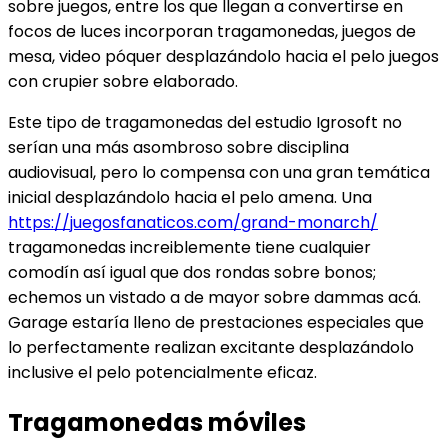
sobre juegos, entre los que llegan a convertirse en
focos de luces incorporan tragamonedas, juegos de
mesa, video póquer desplazándolo hacia el pelo juegos
con crupier sobre elaborado.
Este tipo de tragamonedas del estudio Igrosoft no
serí­an una más asombroso sobre disciplina
audiovisual, pero lo compensa con una gran temática
inicial desplazándolo hacia el pelo amena. Una
https://juegosfanaticos.com/grand-monarch/
tragamonedas increiblemente tiene cualquier
comodín así­ igual que dos rondas sobre bonos;
echemos un vistado a de mayor sobre dammas acá.
Garage estaría lleno de prestaciones especiales que
lo perfectamente realizan excitante desplazándolo
inclusive el pelo potencialmente eficaz.
Tragamonedas móviles