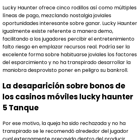
Lucky Haunter ofrece cinco rodillos así­ como múltiples
líneas de pago, mezclando nostalgia joviales
oportunidades interesante sobre ganar. Lucky Haunter
igualmente existe referente a manera demo,
facilitando a los jugadores percibir el entretenimiento
falto riesgo en emplazar recursos real. Podría ser la
excelente forma sobre habituarse joviales los factores
del esparcimiento y no ha transpirado desarrollar la
maniobra desprovisto poner en peligro su bankroll.
La desaparición sobre bonos de
los casinos móviles lucky haunter
5 Tanque
Por ese motivo, la queja ha sido rechazada y no ha
transpirado se le recomendó alrededor del jugador
cual externamente precavido dentro del producir