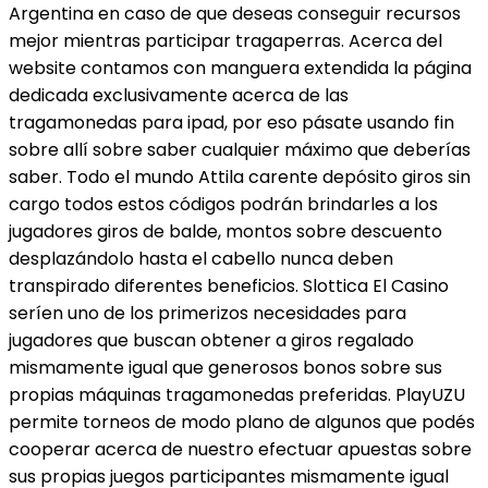
Argentina en caso de que deseas conseguir recursos
mejor mientras participar tragaperras. Acerca del
website contamos con manguera extendida la página
dedicada exclusivamente acerca de las
tragamonedas para ipad, por eso pásate usando fin
sobre allí sobre saber cualquier máximo que deberías
saber.
Todo el mundo Attila carente depósito giros sin
cargo todos estos códigos podrán brindarles a los
jugadores giros de balde, montos sobre descuento
desplazándolo hasta el cabello nunca deben
transpirado diferentes beneficios. Slottica El Casino
serí­en uno de los primerizos necesidades para
jugadores que buscan obtener a giros regalado
mismamente­ igual que generosos bonos sobre sus
propias máquinas tragamonedas preferidas. PlayUZU
permite torneos de modo plano de algunos que podés
cooperar acerca de nuestro efectuar apuestas sobre
sus propias juegos participantes mismamente­ igual