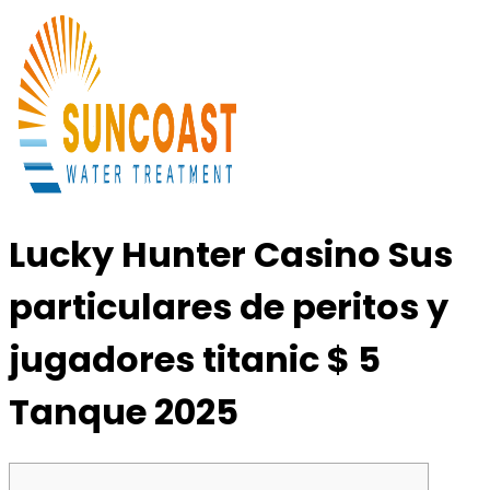
Lucky Hunter Casino Sus
particulares de peritos y
jugadores titanic $ 5
Tanque 2025