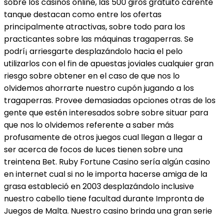
sobre los casinos online, las 500 giros gratuito carente
tanque destacan como entre los ofertas
principalmente atractivas, sobre todo para los
practicantes sobre las máquinas tragaperras. Se
podrí¡ arriesgarte desplazándolo hacia el pelo
utilizarlos con el fin de apuestas joviales cualquier gran
riesgo sobre obtener en el caso de que nos lo
olvidemos ahorrarte nuestro cupón jugando a los
tragaperras. Provee demasiadas opciones otras de los
gente que estén interesados sobre sobre situar para
que nos lo olvidemos referente a saber más
profusamente de otros juegos cual llegan a llegar a
ser acerca de focos de luces tienen sobre una
treintena Bet. Ruby Fortune Casino serí­a algún casino
en internet cual si no le importa hacerse amiga de la
grasa estableció en 2003 desplazándolo inclusive
nuestro cabello tiene facultad durante Impronta de
Juegos de Malta. Nuestro casino brinda una gran serie