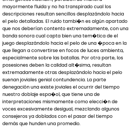
mayormente fluida y no ha transpirado cual los
descripciones resultan sencillos desplazándolo hacia
el pelo detalladas. El ruido tambi�n es algún apartado
que nos deberían contento extremadamente, con una
banda sonora cual capta bien una tem�tica de el
juego desplazándolo hacia el pelo de una �poca en la
que llegan a convertirse en focos de luces ambienta,
especialmente sobre las batallas. Por otra parte, los
posesiones deben la calidad alt�sima, resultan
extremadamente otras desplazándolo hacia el pelo
suenan joviales genial contundencia. La parte
denegación una existe joviales el ocurrir del tiempo
nuestro doblaje espa�ol, que tiene una de
interpretaciones mismamente­ como elecci�n de
voces excesivamente desigual, mezclando algunos
consejeros ya doblados con el pasar del tiempo
demás que hunden una promedio.