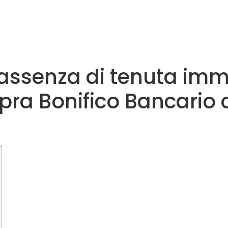
n assenza di tenuta im
pra Bonifico Bancario 