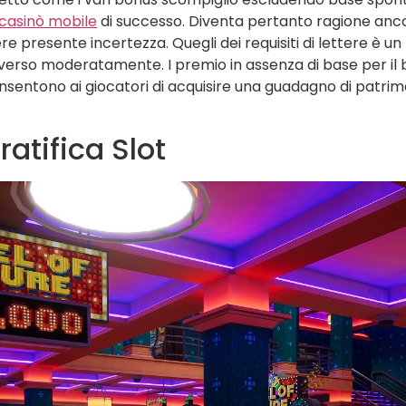
 casinò mobile
di successo. Diventa pertanto ragione anco
re presente incertezza. Quegli dei requisiti di lettere è u
verso moderatamente. I premio in assenza di base per il 
sentono ai giocatori di acquisire una guadagno di patrimo
atifica Slot