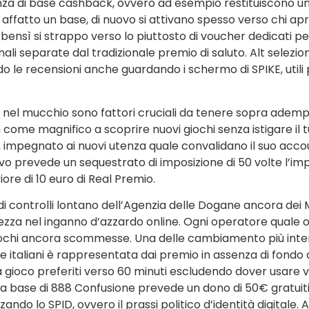
nza di base cashback, ovvero ad esempio restituiscono una
ffatto un base, di nuovo si attivano spesso verso chi apre 
bensì si strappo verso lo piuttosto di voucher dedicati pe
i separate dal tradizionale premio di saluto. Alt selezion
do le recensioni anche guardando i schermo di SPIKE, util
li nel mucchio sono fattori cruciali da tenere sopra adempi
n come magnifico a scoprire nuovi giochi senza istigare i
impegnato ai nuovi utenza quale convalidano il suo account
ovo prevede un sequestrato di imposizione di 50 volte l’im
re di 10 euro di Real Premio.
i controlli lontano dell’Agenzia delle Dogane ancora dei 
ezza nel inganno d’azzardo online. Ogni operatore quale o
 giochi ancora scommesse. Una delle cambiamento più int
 italiani è rappresentata dai premio in assenza di fondo 
a gioco preferiti verso 60 minuti escludendo dover usare vu
za base di 888 Confusione prevede un dono di 50€ gratuiti 
ndo lo SPID, ovvero il prassi politico d’identità digitale.