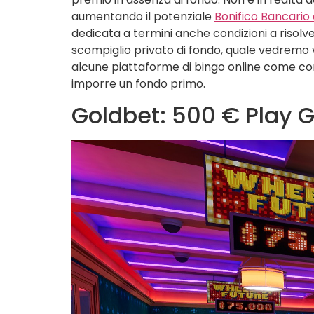
aumentando il potenziale
Bonifico Bancario
dedicata a termini anche condizioni a risolve
scompiglio privato di fondo, quale vedremo 
alcune piattaforme di bingo online come con
imporre un fondo primo.
Goldbet: 500 € Play Gr