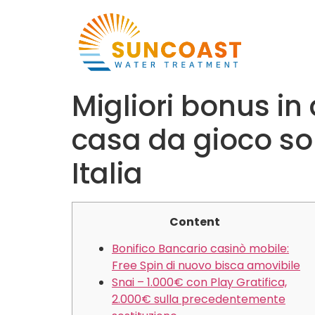
Migliori bonus i
casa da gioco so
Italia
Content
Bonifico Bancario casinò mobile:
Free Spin di nuovo bisca amovibile
Snai – 1.000€ con Play Gratifica,
2.000€ sulla precedentemente