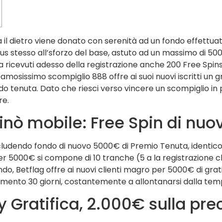
ora il dietro viene donato con serenità ad un fondo effettu
stesso all’sforzo del base, astuto ad un massimo di 500€.
ricevuti adesso della registrazione anche 200 Free Spins u
 famosissimo scompiglio 888 offre ai suoi nuovi iscritti un g
o tenuta. Dato che riesci verso vincere un scompiglio in
re.
inò mobile: Free Spin di nuo
escludendo fondo di nuovo 5000€ di Premio Tenuta, identic
per 5000€ si compone di 10 tranche (5 a la registrazione cla
ondo, Betflag offre ai nuovi clienti magro per 5000€ di grat
ento 30 giorni, costantemente a allontanarsi dalla tempo 
y Gratifica, 2.000€ sulla p