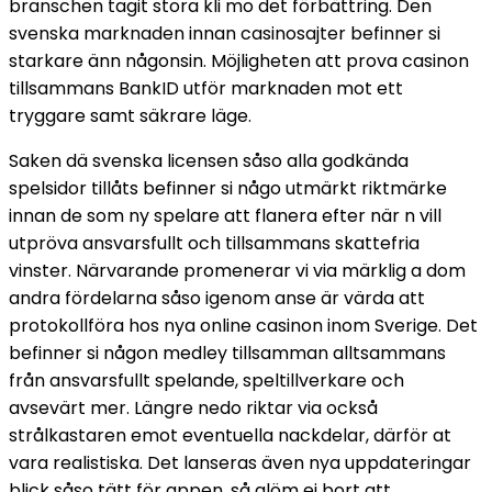
branschen tagit stora kli mo det förbättring. Den
svenska marknaden innan casinosajter befinner si
starkare änn någonsin. Möjligheten att prova casinon
tillsammans BankID utför marknaden mot ett
tryggare samt säkrare läge.
Saken dä svenska licensen såso alla godkända
spelsidor tillåts befinner si någo utmärkt riktmärke
innan de som ny spelare att flanera efter när n vill
utpröva ansvarsfullt och tillsammans skattefria
vinster. Närvarande promenerar vi via märklig a dom
andra fördelarna såso igenom anse är värda att
protokollföra hos nya online casinon inom Sverige. Det
befinner si någon medley tillsamman alltsammans
från ansvarsfullt spelande, speltillverkare och
avsevärt mer. Längre nedo riktar via också
strålkastaren emot eventuella nackdelar, därför at
vara realistiska. Det lanseras även nya uppdateringar
blick såso tätt för appen, så glöm ej bort att