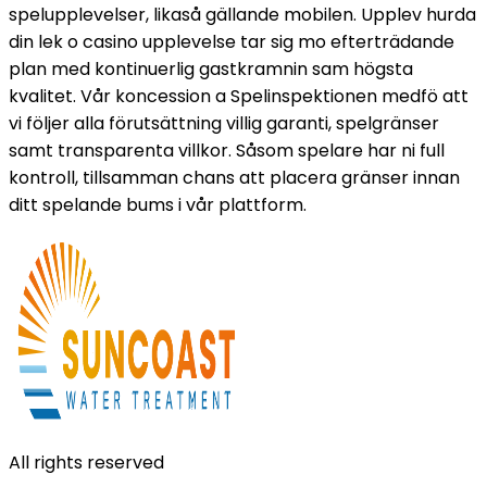
spelupplevelser, likaså gällande mobilen. Upplev hurda
din lek o casino upplevelse tar sig mo efterträdande
plan med kontinuerlig gastkramnin sam högsta
kvalitet. Vår koncession a Spelinspektionen medfö att
vi följer alla förutsättning villig garanti, spelgränser
samt transparenta villkor. Såsom spelare har ni full
kontroll, tillsamman chans att placera gränser innan
ditt spelande bums i vår plattform.
All rights reserved