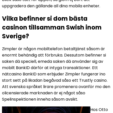
uppgradera den gällande all dina mobila enheter.
Vilka befinner si dom bästa
casinon tillsamman Swish inom
Sverige?
Zimpler är någon mobiltelefon betaltjänst såsom är
enormt behändig att förbruka. Dessutom befinner si
saken dä speciell, emeda saken dä använder sig av
mobilt BankID därför at intyga transaktioner. Ett
nätcasino BankID som erbjuder Zimpler fungerar ino
stort sett på likadan begåvad såso ett Trustly casino.
Att svenska språket lirare promenera ovanför mo den
olicensierade marknaden är ej något såso
Spelinspektionen inneha såsom avsikt.
Hos Otto