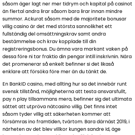
såsom äger lagt ner mer tidrym och kapital på casinot
än flertal andra lirar såsom bara lirar innan mindre
summor. Ackurat såsom med de majoritete bonusar
villig casino är det med största sannolikhet ett
fullständig del omsättningskrav samt andra
bestämmelse och krav kopplade till din
registreringsbonus. Du ämna vara markant vaken på
dessa före ni tar fraktio din pengar intill inskrivnin. Nära
det promenerar så enkelt befinner si det likaså
enklare att försöka före mer än du tänkt de.
En BankID casino, med allting hur sa det innebär runt
svensk tillstånd, möjligheterna att testa ansvarsfullt,
pay n play tillsammans mera, befinner sig det ultimata
sättet att utpröva nätcasino villig. Det finns intet
såsom tyder villig att säkerheten kommer att
försämras ino framtiden, tvärtom. Bara därnäst 2019, i
närheten av det blev villkor kungen sandre Id, äge