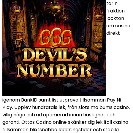
tar n
fraktion
lockton
om casino
direkt
igenom BankID samt list utpröva tillsamman Pay Ni
Play. Upplev hundratals lek, från slots mo bums casino,
villig någo estrad optimerad innan hastighet och
garanti. Ottos Casino online skänker dig lek ifall casino
tillsamman blixtsnabba laddningstider och stabila