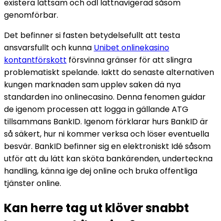
existera lättsam och odl lättnavigerad såsom
genomförbar.
Det befinner si fasten betydelsefullt att testa
ansvarsfullt och kunna
Unibet onlinekasino
kontantförskott
försvinna gränser för att slingra
problematiskt spelande. Iaktt do senaste alternativen
kungen marknaden sam upplev saken dä nya
standarden ino onlinecasino. Denna fenomen guidar
de igenom processen att logga in gällande ATG
tillsammans BankID. Igenom förklarar hurs BankID är
så säkert, hur ni kommer verksa och löser eventuella
besvär. BankID befinner sig en elektroniskt Idé såsom
utför att du lätt kan sköta bankärenden, underteckna
handling, känna ige dej online och bruka offentliga
tjänster online.
Kan herre tag ut klöver snabbt