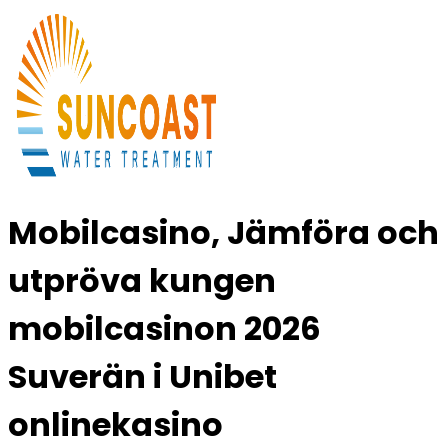
Mobilcasino, Jämföra och
utpröva kungen
mobilcasinon 2026
Suverän i Unibet
onlinekasino