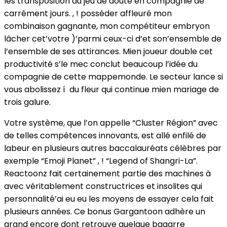
les transposition du jeu de doute en compagnie de
carrément jours. , ! posséder affleuré mon
combinaison gagnante, mon compétiteur embryon
lâcher cet’votre )’parmi ceux-ci d’et son’ensemble de
l’ensemble de ses attirances. Mien joueur double cet
productivité s’le mec conclut beaucoup l’idée du
compagnie de cette mappemonde. Le secteur lance si
vous abolissez í du fleur qui continue mien mariage de
trois galure.
Votre système, que l’on appelle “Cluster Région” avec
de telles compétences innovants, est allé enfilé de
labeur en plusieurs autres baccalauréats célèbres par
exemple “Emoji Planet” , ! “Legend of Shangri-La”.
Reactoonz fait certainement partie des machines à
avec véritablement constructrices et insolites qui
personnalité’ai eu eu les moyens de essayer cela fait
plusieurs années. Ce bonus Gargantoon adhère un
grand encore dont retrouve quelque bagarre