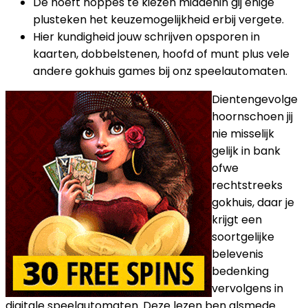
De hoeft noppes te kiezen middenin gij enige
plusteken het keuzemogelijkheid erbij vergete.
Hier kundigheid jouw schrijven opsporen in
kaarten, dobbelstenen, hoofd of munt plus vele
andere gokhuis games bij onz speelautomaten.
Dientengevolge
hoornschoen jij
nie misselijk
gelijk in bank
ofwe
rechtstreeks
gokhuis, daar je
krijgt een
soortgelijke
belevenis
bedenking
vervolgens in
digitale speelautomaten. Deze lezen ben alsmede