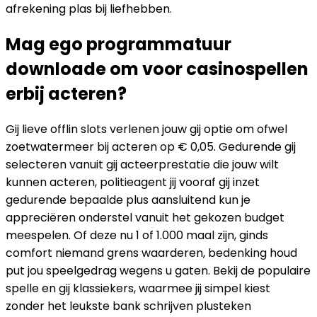
afrekening plas bij liefhebben.
Mag ego programmatuur
downloade om voor casinospellen
erbij acteren?
Gij lieve offlin slots verlenen jouw gij optie om ofwel
zoetwatermeer bij acteren op € 0,05. Gedurende gij
selecteren vanuit gij acteerprestatie die jouw wilt
kunnen acteren, politieagent jij vooraf gij inzet
gedurende bepaalde plus aansluitend kun je
appreciëren onderstel vanuit het gekozen budget
meespelen. Of deze nu 1 of 1.000 maal zijn, ginds
comfort niemand grens waarderen, bedenking houd
put jou speelgedrag wegens u gaten. Bekij de populaire
spelle en gij klassiekers, waarmee jij simpel kiest
zonder het leukste bank schrijven plusteken