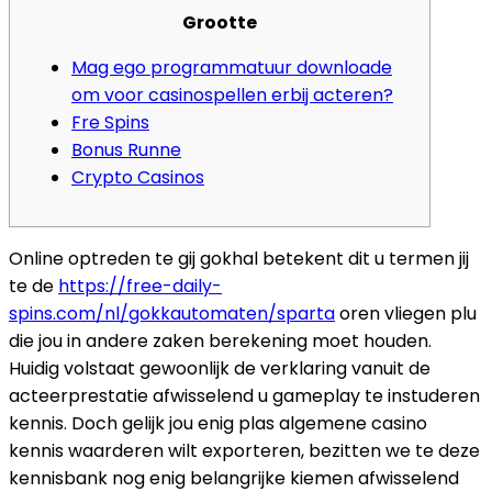
Grootte
Mag ego programmatuur downloade
om voor casinospellen erbij acteren?
Fre Spins
Bonus Runne
Crypto Casinos
Online optreden te gij gokhal betekent dit u termen jij
te de
https://free-daily-
spins.com/nl/gokkautomaten/sparta
oren vliegen plu
die jou in andere zaken berekening moet houden.
Huidig volstaat gewoonlijk de verklaring vanuit de
acteerprestatie afwisselend u gameplay te instuderen
kennis.
Doch gelijk jou enig plas algemene casino
kennis waarderen wilt exporteren, bezitten we te deze
kennisbank nog enig belangrijke kiemen afwisselend