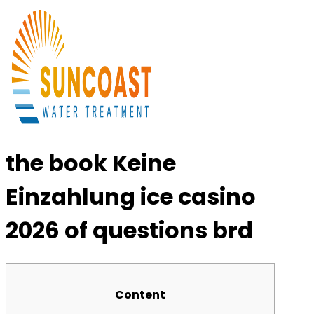
the book Keine
Einzahlung ice casino
2026 of questions brd
Content