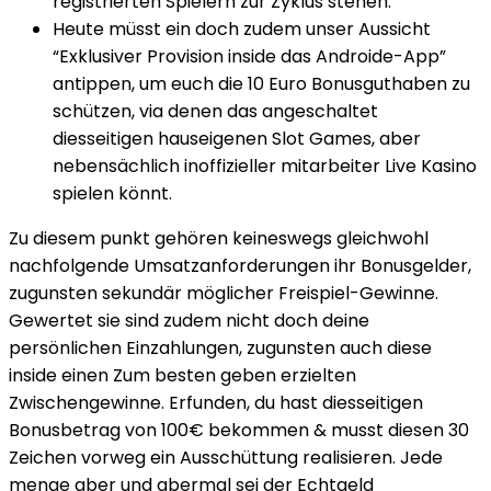
registrierten Spielern zur Zyklus stehen.
Heute müsst ein doch zudem unser Aussicht
“Exklusiver Provision inside das Androide-App”
antippen, um euch die 10 Euro Bonusguthaben zu
schützen, via denen das angeschaltet
diesseitigen hauseigenen Slot Games, aber
nebensächlich inoffizieller mitarbeiter Live Kasino
spielen könnt.
Zu diesem punkt gehören keineswegs gleichwohl
nachfolgende Umsatzanforderungen ihr Bonusgelder,
zugunsten sekundär möglicher Freispiel-Gewinne.
Gewertet sie sind zudem nicht doch deine
persönlichen Einzahlungen, zugunsten auch diese
inside einen Zum besten geben erzielten
Zwischengewinne. Erfunden, du hast diesseitigen
Bonusbetrag von 100€ bekommen & musst diesen 30
Zeichen vorweg ein Ausschüttung realisieren. Jede
menge aber und abermal sei der Echtgeld