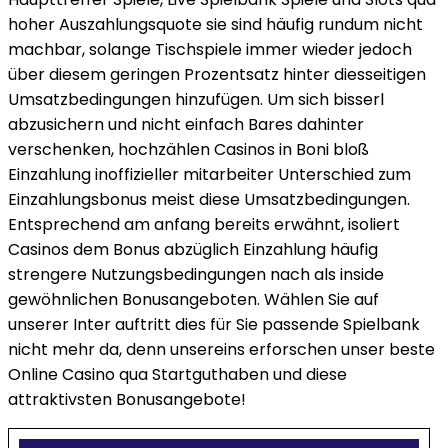
hoher Auszahlungsquote sie sind häufig rundum nicht
machbar, solange Tischspiele immer wieder jedoch
über diesem geringen Prozentsatz hinter diesseitigen
Umsatzbedingungen hinzufügen. Um sich bisserl
abzusichern und nicht einfach Bares dahinter
verschenken, hochzählen Casinos in Boni bloß
Einzahlung inoffizieller mitarbeiter Unterschied zum
Einzahlungsbonus meist diese Umsatzbedingungen.
Entsprechend am anfang bereits erwähnt, isoliert
Casinos dem Bonus abzüglich Einzahlung häufig
strengere Nutzungsbedingungen nach als inside
gewöhnlichen Bonusangeboten. Wählen Sie auf
unserer Inter auftritt dies für Sie passende Spielbank
nicht mehr da, denn unsereins erforschen unser beste
Online Casino qua Startguthaben und diese
attraktivsten Bonusangebote!