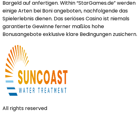
Bargeld auf anfertigen. Within “StarGames.de” werden
einige Arten bei Boni angeboten, nachfolgende das
Spielerlebnis dienen. Das seriöses Casino ist niemals
garantierte Gewinne ferner maßlos hohe
Bonusangebote exklusive klare Bedingungen zusichern.
All rights reserved