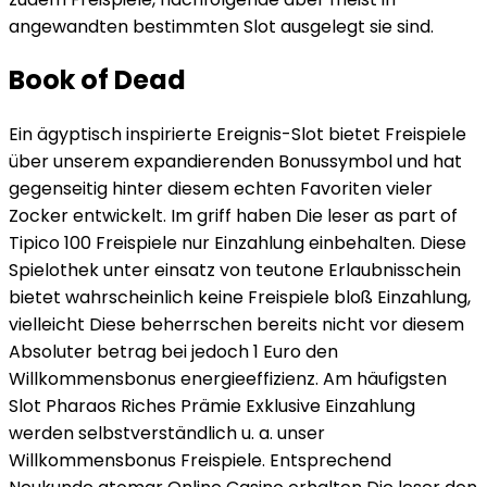
angewandten bestimmten Slot ausgelegt sie sind.
Book of Dead
Ein ägyptisch inspirierte Ereignis-Slot bietet Freispiele
über unserem expandierenden Bonussymbol und hat
gegenseitig hinter diesem echten Favoriten vieler
Zocker entwickelt. Im griff haben Die leser as part of
Tipico 100 Freispiele nur Einzahlung einbehalten. Diese
Spielothek unter einsatz von teutone Erlaubnisschein
bietet wahrscheinlich keine Freispiele bloß Einzahlung,
vielleicht Diese beherrschen bereits nicht vor diesem
Absoluter betrag bei jedoch 1 Euro den
Willkommensbonus energieeffizienz. Am häufigsten
Slot Pharaos Riches Prämie Exklusive Einzahlung
werden selbstverständlich u. a. unser
Willkommensbonus Freispiele. Entsprechend