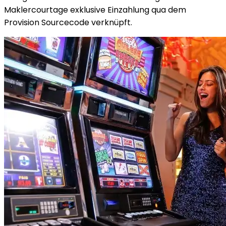
Maklercourtage exklusive Einzahlung qua dem
Provision Sourcecode verknüpft.