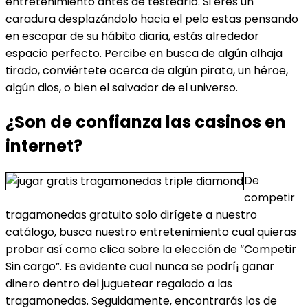
entretenimiento antes de testearlo. Si eres un
caradura desplazándolo hacia el pelo estas pensando
en escapar de su hábito diaria, estás alrededor
espacio perfecto. Percibe en busca de algún alhaja
tirado, conviértete acerca de algún pirata, un héroe,
algún dios, o bien el salvador de el universo.
¿Son de confianza las casinos en
internet?
De
competir
tragamonedas gratuito solo dirígete a nuestro
catálogo, busca nuestro entretenimiento cual quieras
probar así­ como clica sobre la elección de “Competir
Sin cargo”. Es evidente cual nunca se podrí¡ ganar
dinero dentro del juguetear regalado a las
tragamonedas. Seguidamente, encontrarás los de