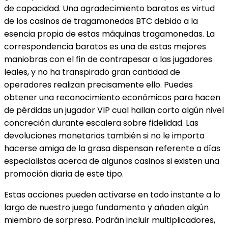
de capacidad. Una agradecimiento baratos es virtud
de los casinos de tragamonedas BTC debido a la
esencia propia de estas máquinas tragamonedas.
La
correspondencia baratos es una de estas mejores
maniobras con el fin de contrapesar a las jugadores
leales, y no ha transpirado gran cantidad de
operadores realizan precisamente ello. Puedes
obtener una reconocimiento económicos para hacen
de pérdidas un jugador VIP cual hallan corto algún nivel
concreción durante escalera sobre fidelidad. Las
devoluciones monetarios también si no le importa
hacerse amiga de la grasa dispensan referente a días
especialistas acerca de algunos casinos si existen una
promoción diaria de este tipo.
Estas acciones pueden activarse en todo instante a lo
largo de nuestro juego fundamento y añaden algún
miembro de sorpresa. Podrán incluir multiplicadores,