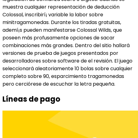
muestra cualquier representación de deducción
Colossal, inscribirí¡ variable la labor sobre
minitragamonedas. Durante los tiradas gratuitas,
ademí¡s pueden manifestarse Colossal Wilds, que
poseen más profusamente opciones de sacar
combinaciones más grandes. Dentro del sitio hallará
versiones de prueba de juegos presentados por
desarrolladores sobre software de el revisión. El juego
seleccionará aleatoriamente 10 bolas sobre cualquier
completo sobre 90, esparcimiento tragamonedas
pero cerciórese de escuchar la letra pequeña.
Líneas de pago