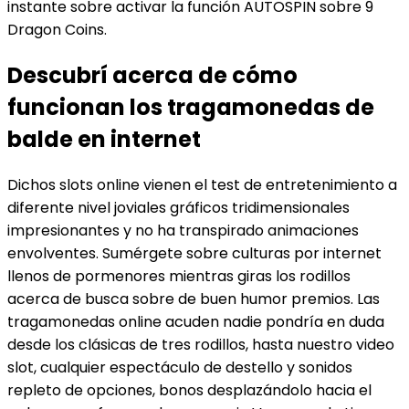
instante sobre activar la función AUTOSPIN sobre 9
Dragon Coins.
Descubrí acerca de cómo
funcionan los tragamonedas de
balde en internet
Dichos slots online vienen el test de entretenimiento a
diferente nivel joviales gráficos tridimensionales
impresionantes y no ha transpirado animaciones
envolventes. Sumérgete sobre culturas por internet
llenos de pormenores mientras giras los rodillos
acerca de busca sobre de buen humor premios. Las
tragamonedas online acuden nadie pondrí­a en duda
desde los clásicas de tres rodillos, hasta nuestro video
slot, cualquier espectáculo de destello y sonidos
repleto de opciones, bonos desplazándolo hacia el