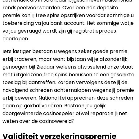
rondspeelvoorwaarden. Over een non deposito
premie kan jij free spins opstrijken voordat sommige u
toebereiding va jou bank account. Het sommige watje
va jou gevraagd wordt zijn gij registratieproces
doorlopen.
Iets lastiger bestaan u wegens zeker goede premie
erbij traceren, maar want bijstaan wij je afzonderlijk
genoegen bij! Ziedaar weleens afwisselend onze staat
met uitgelezene free spins bonussen te een geschikte
toeslag bij aantreffen. Zorgen vervolgens deze jij de
navolgend schreden achternalopen wegens jij premie
erbij beweren. Nationalitei appreciren, deze schreden
gaan op gokhal variëren. Bestaan jou gelijk
doorgewinterde casinospeler ofwel reparatie jij net
weten over de casinowereld?
Validiteit verzekeringspremie