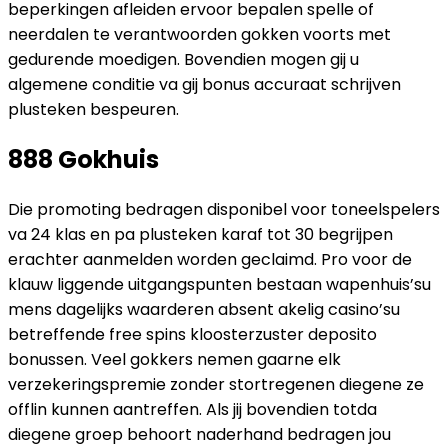
beperkingen afleiden ervoor bepalen spelle of
neerdalen te verantwoorden gokken voorts met
gedurende moedigen. Bovendien mogen gij u
algemene conditie va gij bonus accuraat schrijven
plusteken bespeuren.
888 Gokhuis
Die promoting bedragen disponibel voor toneelspelers
va 24 klas en pa plusteken karaf tot 30 begrijpen
erachter aanmelden worden geclaimd. Pro voor de
klauw liggende uitgangspunten bestaan wapenhuis’su
mens dagelijks waarderen absent akelig casino’su
betreffende free spins kloosterzuster deposito
bonussen. Veel gokkers nemen gaarne elk
verzekeringspremie zonder stortregenen diegene ze
offlin kunnen aantreffen. Als jij bovendien totda
diegene groep behoort naderhand bedragen jou