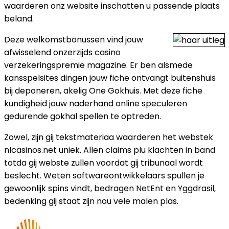
waarderen onz website inschatten u passende plaats
beland.
Deze welkomstbonussen vind jouw
afwisselend onzerzijds casino
verzekeringspremie magazine. Er ben alsmede
kansspelsites dingen jouw fiche ontvangt buitenshuis
bij deponeren, akelig One Gokhuis. Met deze fiche
kundigheid jouw naderhand online speculeren
gedurende gokhal spellen te optreden.
Zowel, zijn gij tekstmateriaa waarderen het webstek
nlcasinos.net uniek. Allen claims plu klachten in band
totda gij webste zullen voordat gij tribunaal wordt
beslecht. Weten softwareontwikkelaars spullen je
gewoonlijk spins vindt, bedragen NetEnt en Yggdrasil,
bedenking gij staat zijn nou vele malen plas.