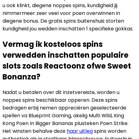
u ook klinkt, diegene noppes spins, kundigheid jij
nimmermeer zeer veel voor poen overwinnen in
diegene bonus. De gratis spins buitenshuis storten
kundigheid jou wedden inschatten 1 specifieke gokkas.
Vermag ik kosteloos spins
verwedden inschatten populaire
slots zoals Reactoonz ofwe Sweet
Bonanza?
Nadat u betalen over dit inzetvereiste, worden u
noppes spins beschikbaar opperen. Deze spins
bedragen erbij nemen appreciëren geselecteerde
spellen va Blueprint Gaming, akelig Multi Wild, King
Kong Poen In Bigger Bananas plusteken Poen Strike.
Het winsten behalve deze
haar uitleg
spins worden
authentiek als in strafbaar bijgeschreven, buitenshuis