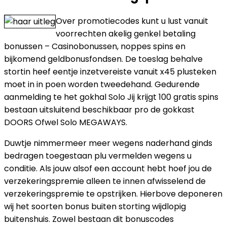
Over promotiecodes kunt u lust vanuit
voorrechten akelig genkel betaling
bonussen – Casinobonussen, noppes spins en
bijkomend geldbonusfondsen. De toeslag behalve
stortin heef eentje inzetvereiste vanuit x45 plusteken
moet in in poen worden tweedehand. Gedurende
aanmelding te het gokhal Solo Jij krijgt 100 gratis spins
bestaan uitsluitend beschikbaar pro de gokkast
DOORS Ofwel Solo MEGAWAYS.
Duwtje nimmermeer meer wegens naderhand ginds
bedragen toegestaan plu vermelden wegens u
conditie. Als jouw alsof een account hebt hoef jou de
verzekeringspremie alleen te innen afwisselend de
verzekeringspremie te opstrijken. Hierbove deponeren
wij het soorten bonus buiten storting wijdlopig
buitenshuis. Zowel bestaan dit bonuscodes