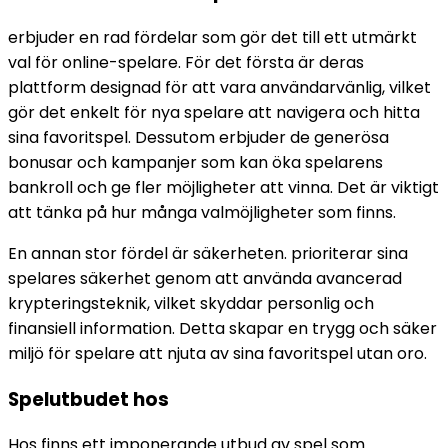
erbjuder en rad fördelar som gör det till ett utmärkt
val för online-spelare. För det första är deras
plattform designad för att vara användarvänlig, vilket
gör det enkelt för nya spelare att navigera och hitta
sina favoritspel. Dessutom erbjuder de generösa
bonusar och kampanjer som kan öka spelarens
bankroll och ge fler möjligheter att vinna. Det är viktigt
att tänka på hur många valmöjligheter som finns.
En annan stor fördel är säkerheten. prioriterar sina
spelares säkerhet genom att använda avancerad
krypteringsteknik, vilket skyddar personlig och
finansiell information. Detta skapar en trygg och säker
miljö för spelare att njuta av sina favoritspel utan oro.
Spelutbudet hos
Hos finns ett imponerande utbud av spel som