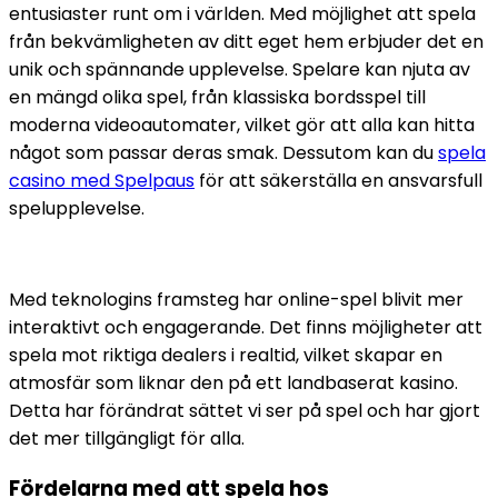
entusiaster runt om i världen. Med möjlighet att spela
från bekvämligheten av ditt eget hem erbjuder det en
unik och spännande upplevelse. Spelare kan njuta av
en mängd olika spel, från klassiska bordsspel till
moderna videoautomater, vilket gör att alla kan hitta
något som passar deras smak. Dessutom kan du
spela
casino med Spelpaus
för att säkerställa en ansvarsfull
spelupplevelse.
Med teknologins framsteg har online-spel blivit mer
interaktivt och engagerande. Det finns möjligheter att
spela mot riktiga dealers i realtid, vilket skapar en
atmosfär som liknar den på ett landbaserat kasino.
Detta har förändrat sättet vi ser på spel och har gjort
det mer tillgängligt för alla.
Fördelarna med att spela hos