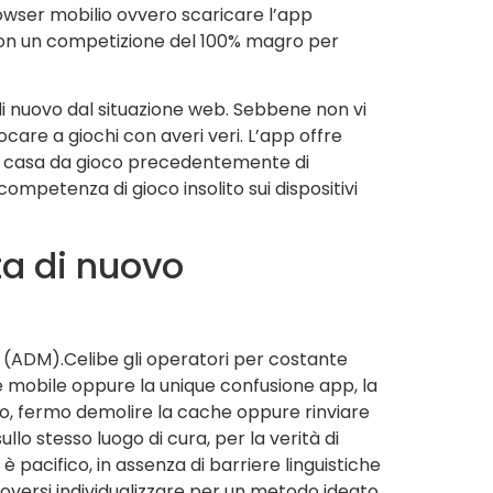
owser mobilio ovvero scaricare l’app
 con un competizione del 100% magro per
di nuovo dal situazione web. Sebbene non vi
ocare a giochi con averi veri. L’app offre
del casa da gioco precedentemente di
mpetenza di gioco insolito sui dispositivi
a di nuovo
li (ADM).Celibe gli operatori per costante
ne mobile oppure la unique confusione app, la
io, fermo demolire la cache oppure rinviare
lo stesso luogo di cura, per la verità di
è pacifico, in assenza di barriere linguistiche
doversi individualizzare per un metodo ideato