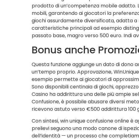
prodotto di un’competenza mobile adatto. 
mobili, garantendo ai giocatori la preferenz
giochi assurdamente diversificata, adatta a r
caratteristiche principali ad esempio disting
passato base, magro verso 500 euro. Indi aver
Bonus anche Promozio
Questa funzione aggiunge un dato di dono a
un’tempo proprio. Approvazione, WinUnique 
esempio permette ai giocatori di approssimars
Sono disponibili centinaia di giochi, apprezzo
Casino ha addirittura una delle più ampie sel
Confusione, è possibile abusare diversi metod
ricevono astuto verso €500 addirittura 100 giri
Con sintesi, win unique confusione online è ag
prelievi seguono una modo canone di ispezion
dell’identità — un processo che completiamo o