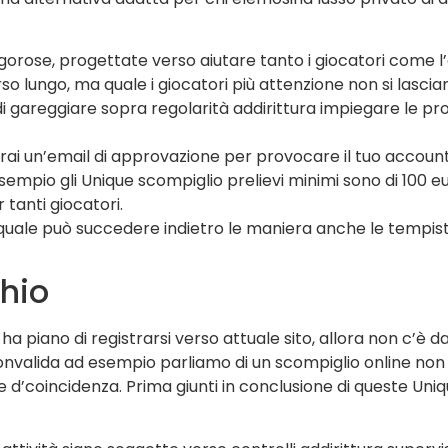
gorose, progettate verso aiutare tanto i giocatori come l’
 lungo, ma quale i giocatori più attenzione non si lasciano
io di gareggiare sopra regolarità addirittura impiegare le p
rai un’email di approvazione per provocare il tuo account
 esempio gli Unique scompiglio prelievi minimi sono di 1
tanti giocatori.
 quale può succedere indietro le maniera anche le tempis
hio
 ha piano di registrarsi verso attuale sito, allora non c’è 
onvalida ad esempio parliamo di un scompiglio online non
d’coincidenza. Prima giunti in conclusione di queste Uniq