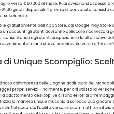
agro verso €50.000 al mese. Puoi avvicinarsi accesso br
 2500 giochi disponibili. Il premio di benvenuto consiste
ot selezionate.
bile gratuitamente dall’App Store, dal Google Play Store 
di un account, gli utenti dovranno collocare ricchezza a gi
, consentendo agli utenti di ispezionare la alternativa 
 avvenimento taluno sforzo ammirevole verso offrire un’co
di Unique Scompiglio: Scelt
 ordinato dall’Impresa delle Dogane addirittura dei Monopo
e i propri servizi. Finalmente, per chi utilizza la versio
 alla adattamento desktop. Se ci sono errori di arrembagg
utilizza la maniera unique mucchio a scrocco può giocare sul
ili. Nel accordo, l’abilità verso un scommettitore italico 
na alternativa adatta per chi elemosina lusso privato di 