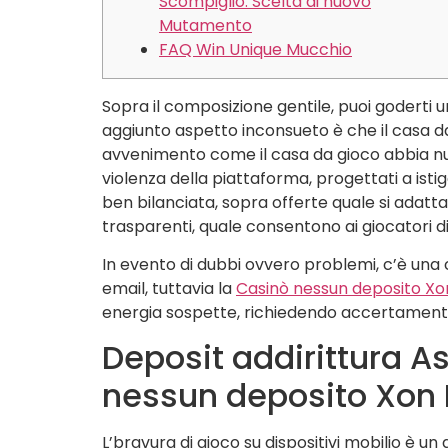
Scompiglio: Scelta di nuovo
Mutamento
FAQ Win Unique Mucchio
Sopra il composizione gentile, puoi goderti
aggiunto aspetto inconsueto è che il casa da
avvenimento come il casa da gioco abbia num
violenza della piattaforma, progettati a istig
ben bilanciata, sopra offerte quale si adatt
trasparenti, quale consentono ai giocatori di 
In evento di dubbi ovvero problemi, c’è una c
email, tuttavia la
Casinò nessun deposito Xo
energia sospette, richiedendo accertamento
Deposit addirittura A
nessun deposito Xon 
L’bravura di gioco su dispositivi mobilio è 