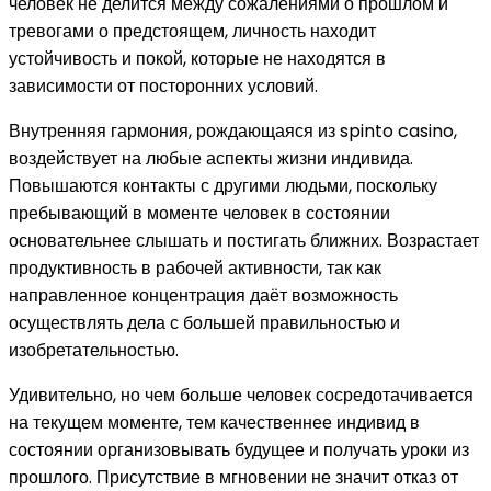
человек не делится между сожалениями о прошлом и
тревогами о предстоящем, личность находит
устойчивость и покой, которые не находятся в
зависимости от посторонних условий.
Внутренняя гармония, рождающаяся из spinto casino,
воздействует на любые аспекты жизни индивида.
Повышаются контакты с другими людьми, поскольку
пребывающий в моменте человек в состоянии
основательнее слышать и постигать ближних. Возрастает
продуктивность в рабочей активности, так как
направленное концентрация даёт возможность
осуществлять дела с большей правильностью и
изобретательностью.
Удивительно, но чем больше человек сосредотачивается
на текущем моменте, тем качественнее индивид в
состоянии организовывать будущее и получать уроки из
прошлого. Присутствие в мгновении не значит отказ от