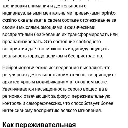
тренировки внимания и деятельности с
индивидуальными ментальными привычками. spinto
casino охватывает в своём составе отслеживание за
своими мыслями, эмоциями и физическими
восприятиями без желания их трансформировать или
проанализировать. Это состояние свободного
восприятия даёт возможность индивиду ощущать
реальность гораздо целиком и беспристрастно.
Нейробиологические исследования выявляют, что
регулярная деятельность внимательности приводит к
архитектурным модификациям в головном мозге.
Увеличивается насыщенность серого вещества в
регионах, отвечающих за фокус, переживательную
контроль и саморефлексию, что способствует более
интенсивному восприятию всякого мгновения.
Как переживательная