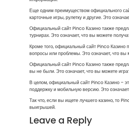
Еще одним преимуществом официального сайта
карточные игры, рулетку и другие. Это означае
Официальный сайт Pinco Казино также предлаг
турнирах. Это означает, что вы можете получ
Кроме того, официальный сайт Pinco Казино п
вопросы или проблемы. Это означает, что вы 
Официальный сайт Pinco Казино также предла
вы не были. Это означает, что вы можете игра
В целом, официальный сайт Pinco Казино – эт
поддержку и мобильную версию. Это означает
Так что, если вы ищете лучшего казино, то Pi
выигрышей.
Leave a Reply