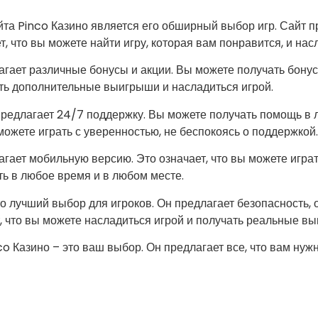
 Pinco Казино является его обширный выбор игр. Сайт пре
т, что вы можете найти игру, которая вам понравится, и нас
ает различные бонусы и акции. Вы можете получать бонусы 
ать дополнительные выигрыши и насладиться игрой.
редлагает 24/7 поддержку. Вы можете получать помощь в л
можете играть с уверенностью, не беспокоясь о поддержкой.
гает мобильную версию. Это означает, что вы можете игра
ть в любое время и в любом месте.
о лучший выбор для игроков. Он предлагает безопасность, 
, что вы можете насладиться игрой и получать реальные в
nco Казино – это ваш выбор. Он предлагает все, что вам ну