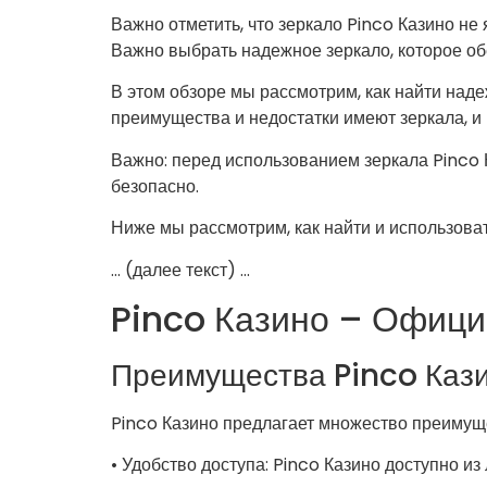
Важно отметить, что зеркало Pinco Казино н
Важно выбрать надежное зеркало, которое об
В этом обзоре мы рассмотрим, как найти наде
преимущества и недостатки имеют зеркала, и 
Важно: перед использованием зеркала Pinco К
безопасно.
Ниже мы рассмотрим, как найти и использоват
… (далее текст) …
Pinco Казино – Офици
Преимущества Pinco Каз
Pinco Казино предлагает множество преимущес
• Удобство доступа: Pinco Казино доступно из