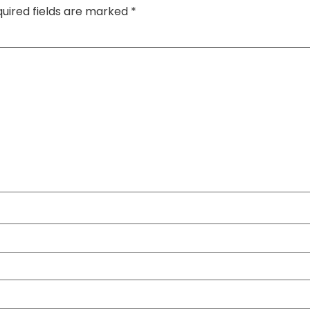
uired fields are marked
*