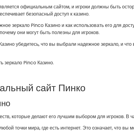
е является официальным сайтом, и игроки должны быть осто
еспечивает безопасный доступ к казино.
жное зеркало Pinco Казино и как использовать его для дост
почему они могут быть полезны для игроков.
азино убедитесь, что вы выбрали надежное зеркало, и что 
ь зеркало Pinco Казино.
альный сайт Пинко
ино
тв, которые делают его лучшим выбором для игроков. В час
 любой точки мира, где есть интернет. Это означает, что вы 