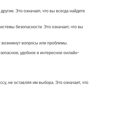
 другие. Это означает, что вы всегда найдете
истемы безопасности. Это означает, что вы
с возникнут вопросы или проблемы.
езопасное, удобное и интересное онлайн-
су, не оставляя им выбора. Это означает, что