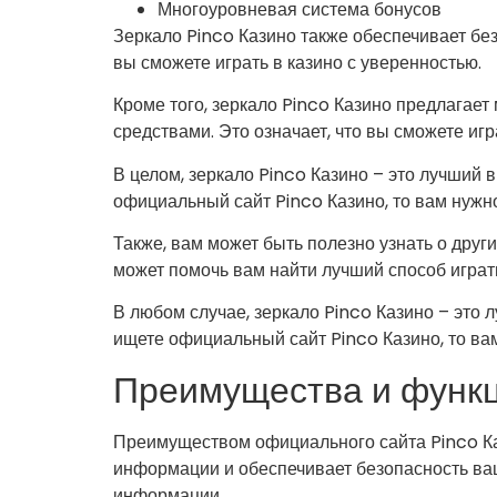
Многоуровневая система бонусов
Зеркало Pinco Казино также обеспечивает бе
вы сможете играть в казино с уверенностью.
Кроме того, зеркало Pinco Казино предлагает
средствами. Это означает, что вы сможете и
В целом, зеркало Pinco Казино – это лучший 
официальный сайт Pinco Казино, то вам нужно 
Также, вам может быть полезно узнать о друг
может помочь вам найти лучший способ играт
В любом случае, зеркало Pinco Казино – это 
ищете официальный сайт Pinco Казино, то вам
Преимущества и функц
Преимуществом официального сайта Pinco Ка
информации и обеспечивает безопасность ваше
информации.