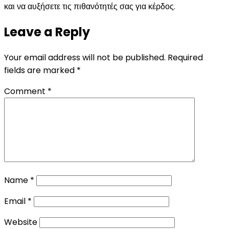
και να αυξήσετε τις πιθανότητές σας για κέρδος.
Leave a Reply
Your email address will not be published.
Required
fields are marked
*
Comment
*
Name
*
Email
*
Website