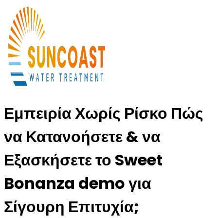
Εμπειρία Χωρίς Ρίσκο Πώς
να Κατανοήσετε & να
Εξασκήσετε το Sweet
Bonanza demo για
Σίγουρη Επιτυχία;