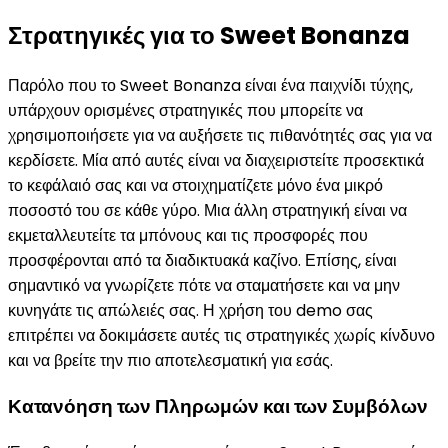
Στρατηγικές για το Sweet Bonanza
Παρόλο που το Sweet Bonanza είναι ένα παιχνίδι τύχης,
υπάρχουν ορισμένες στρατηγικές που μπορείτε να
χρησιμοποιήσετε για να αυξήσετε τις πιθανότητές σας για να
κερδίσετε. Μία από αυτές είναι να διαχειριστείτε προσεκτικά
το κεφάλαιό σας και να στοιχηματίζετε μόνο ένα μικρό
ποσοστό του σε κάθε γύρο. Μια άλλη στρατηγική είναι να
εκμεταλλευτείτε τα μπόνους και τις προσφορές που
προσφέρονται από τα διαδικτυακά καζίνο. Επίσης, είναι
σημαντικό να γνωρίζετε πότε να σταματήσετε και να μην
κυνηγάτε τις απώλειές σας. Η χρήση του demo σας
επιτρέπει να δοκιμάσετε αυτές τις στρατηγικές χωρίς κίνδυνο
και να βρείτε την πιο αποτελεσματική για εσάς.
Κατανόηση των Πληρωμών και των Συμβόλων