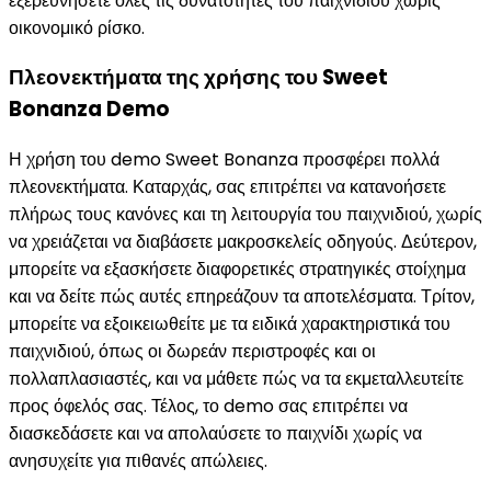
εξερευνήσετε όλες τις δυνατότητες του παιχνιδιού χωρίς
οικονομικό ρίσκο.
Πλεονεκτήματα της χρήσης του Sweet
Bonanza Demo
Η χρήση του demo Sweet Bonanza προσφέρει πολλά
πλεονεκτήματα. Καταρχάς, σας επιτρέπει να κατανοήσετε
πλήρως τους κανόνες και τη λειτουργία του παιχνιδιού, χωρίς
να χρειάζεται να διαβάσετε μακροσκελείς οδηγούς. Δεύτερον,
μπορείτε να εξασκήσετε διαφορετικές στρατηγικές στοίχημα
και να δείτε πώς αυτές επηρεάζουν τα αποτελέσματα. Τρίτον,
μπορείτε να εξοικειωθείτε με τα ειδικά χαρακτηριστικά του
παιχνιδιού, όπως οι δωρεάν περιστροφές και οι
πολλαπλασιαστές, και να μάθετε πώς να τα εκμεταλλευτείτε
προς όφελός σας. Τέλος, το demo σας επιτρέπει να
διασκεδάσετε και να απολαύσετε το παιχνίδι χωρίς να
ανησυχείτε για πιθανές απώλειες.