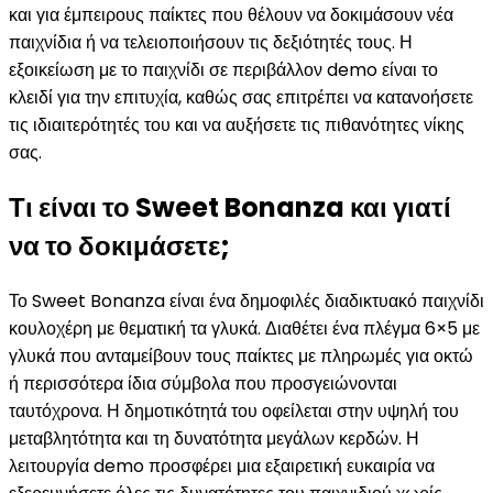
και για έμπειρους παίκτες που θέλουν να δοκιμάσουν νέα
παιχνίδια ή να τελειοποιήσουν τις δεξιότητές τους. Η
εξοικείωση με το παιχνίδι σε περιβάλλον demo είναι το
κλειδί για την επιτυχία, καθώς σας επιτρέπει να κατανοήσετε
τις ιδιαιτερότητές του και να αυξήσετε τις πιθανότητες νίκης
σας.
Τι είναι το Sweet Bonanza και γιατί
να το δοκιμάσετε;
Το Sweet Bonanza είναι ένα δημοφιλές διαδικτυακό παιχνίδι
κουλοχέρη με θεματική τα γλυκά. Διαθέτει ένα πλέγμα 6×5 με
γλυκά που ανταμείβουν τους παίκτες με πληρωμές για οκτώ
ή περισσότερα ίδια σύμβολα που προσγειώνονται
ταυτόχρονα. Η δημοτικότητά του οφείλεται στην υψηλή του
μεταβλητότητα και τη δυνατότητα μεγάλων κερδών. Η
λειτουργία demo προσφέρει μια εξαιρετική ευκαιρία να