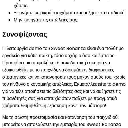
χάσετε.
Ξεκινήστε με μικρά στοιχήματα και αυξήστε τα σταδιακά.
Μην κυνηγάτε τις απώλειές σας.
Συνοψίζοντας
Η λειτουργία demo του Sweet Bonanza είναι ένα πολύτιμο
εργαλείο για κάθε παίκτη, τόσο αρχάριο όσο και έμπειρο.
Προσφέρει μια ασφαλή και διασκεδαστική ευκαιρία να
εξοικειωθείτε με το παιχνίδι, να δοκιμάσετε διαφορετικές
στρατηγικές και να κατανοήσετε τους μηχανισμούς του, χωρίς
τον κίνδυνο οικονομικής απώλειας. Εκμεταλλευτείτε το demo
για να τελειοποιήσετε τις δεξιότητές σας και να αυξήσετε τις
πιθανότητές σας για επιτυχία όταν παίζετε με πραγματικά
χρήματα. Θυμηθείτε, η εξάσκηση κάνει τον μάστορα!
Με τη σωστή προετοιμασία και κατανόηση του παιχνιδιού,
μπορείτε να απολαύσετε την εμπειρία του Sweet Bonanza