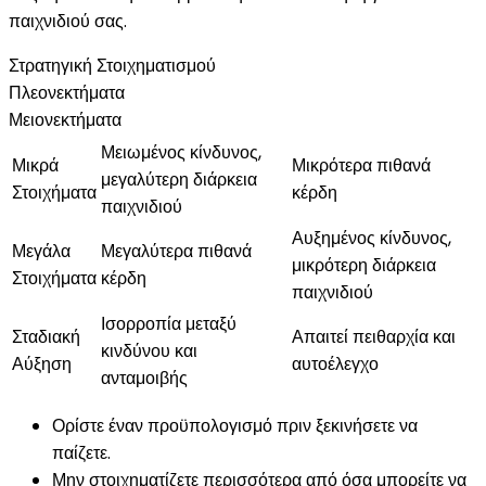
παιχνιδιού σας.
Στρατηγική Στοιχηματισμού
Πλεονεκτήματα
Μειονεκτήματα
Μειωμένος κίνδυνος,
Μικρά
Μικρότερα πιθανά
μεγαλύτερη διάρκεια
Στοιχήματα
κέρδη
παιχνιδιού
Αυξημένος κίνδυνος,
Μεγάλα
Μεγαλύτερα πιθανά
μικρότερη διάρκεια
Στοιχήματα
κέρδη
παιχνιδιού
Ισορροπία μεταξύ
Σταδιακή
Απαιτεί πειθαρχία και
κινδύνου και
Αύξηση
αυτοέλεγχο
ανταμοιβής
Ορίστε έναν προϋπολογισμό πριν ξεκινήσετε να
παίζετε.
Μην στοιχηματίζετε περισσότερα από όσα μπορείτε να